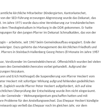
tamtliche kirchliche Mitarbeiter (Kindergärten, Kantorkatechet,
er von der SED-Führung erzwungen Abgrenzung wurde das Dekanat, das
tet. Im Jahre 1971 wurde dazu eine Vereinbarung zur treuhänderischen
h dem Theologiestudium in Marburg in die DDR gekommen. Er hatte
ngungen für den jungen Pfarrer im Dekanat Schmalkalden, das von der
gogin – arbeitete, seit 1967 beim Gemeindeaufbau engagiert. Ende der
chwieriger. Dazu gehörte das Management des kirchlichen Friedhofs und
, Pfarrers in Steinbach-Hallenberg Georg Peters (8 Monate im Jahre 1987
 war, Vorsitzender im Gemeindekirchenrat. Offensichtlich wurden bei vielen
üssen des Gemeindekirchenrates vorbei gehandelt. Aufgrund der
itzungen hinzukam.
ann und Erich Nothnagel) die Suspendierung von Pfarrer Heckert vom
eter Heckert mit sofortiger Wirkung aufgrund fehlenden gedeihlichen
. Zugleich wurde Pfarrer Peter Heckert aufgefordert, sich auf eine
 rechtlichen Überprüfung der Entscheidung wurde ihm nicht eingeräumt.
 in der Gemeinde – Wohnungseigentum geschaffen hatten und mit
e Probleme für den Anstellungswechsel. Das Ehepaar Heckert kündigte
sreiseantrags verließ das Ehepaar noch im gleichen Jahr, vor dem