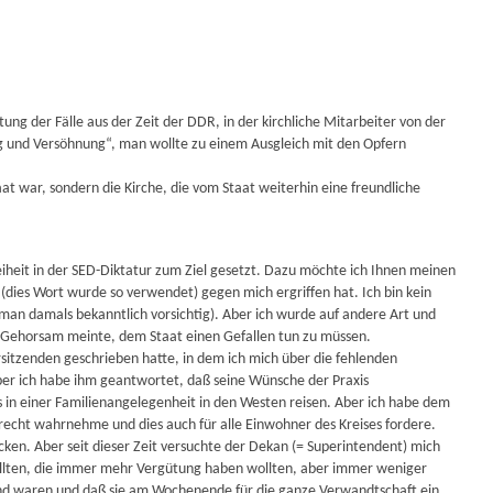
ung der Fälle aus der Zeit der DDR, in der kirchliche Mitarbeiter von der
ng und Versöhnung“, man wollte zu einem Ausgleich mit den Opfern
taat war, sondern die Kirche, die vom Staat weiterhin eine freundliche
eiheit in der SED-Diktatur zum Ziel gesetzt. Dazu möchte ich Ihnen meinen
(dies Wort wurde so verwendet) gegen mich ergriffen hat. Ich bin kein
 man damals bekanntlich vorsichtig). Aber ich wurde auf andere Art und
dem Gehorsam meinte, dem Staat einen Gefallen tun zu müssen.
sitzenden geschrieben hatte, in dem ich mich über die fehlenden
ber ich habe ihm geantwortet, daß seine Wünsche der Praxis
 in einer Familienangelegenheit in den Westen reisen. Aber ich habe dem
recht wahrnehme und dies auch für alle Einwohner des Kreises fordere.
en. Aber seit dieser Zeit versuchte der Dekan (= Superintendent) mich
tellten, die immer mehr Vergütung haben wollten, aber immer weniger
end waren und daß sie am Wochenende für die ganze Verwandtschaft ein