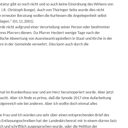
tatur gibt es noch nicht und so auch keine Einordnung des Wirkens von
. i.R. Christoph Bunge). Auch von Thüringer Seite wurde dies nicht
 erneuter Beratung wollen die Kurhessen die Angelegenheit selbst
hlagen.“ (01.11.2001).
rde nicht aufgrund einer Verurteilung seiner Person oder bestimmter
hres Pfarrers dienen. Da Pfarrer Heckert wenige Tage nach der
ische Abwertung von Ausreiseantragstellern in Staat und Kirche in der
re in der Gemeinde verwehrt. Dies kann auch durch die
einmal im Krankenhaus war und am Herz herumoperiert wurde. Aber jetzt
macht. Aber ich finde es prima, daß die Synode 2017 eine Aufarbeitung
olgenreich wie bei anderen. Aber ich wollte doch einmal alles
ine Frau und ich würden uns sehr über einen entsprechenden Brief des
m Entlassungsschreiben hat der Landeskirchenrat mir in einem dürren Satz
 und schriftlich ausgesprochen wurde, oder die Petition der