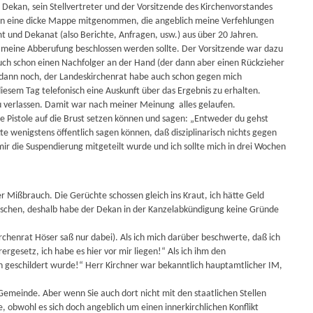
Dekan, sein Stellvertreter und der Vorsitzende des Kirchenvorstandes
an eine dicke Mappe mitgenommen, die angeblich meine Verfehlungen
t und Dekanat (also Berichte, Anfragen, usw.) aus über 20 Jahren.
 meine Abberufung beschlossen werden sollte. Der Vorsitzende war dazu
auch schon einen Nachfolger an der Hand (der dann aber einen Rückzieher
 dann noch, der Landeskirchenrat habe auch schon gegen mich
esem Tag telefonisch eine Auskunft über das Ergebnis zu erhalten.
 zu verlassen. Damit war nach meiner Meinung alles gelaufen.
 Pistole auf die Brust setzen können und sagen: „Entweder du gehst
e wenigstens öffentlich sagen können, daß disziplinarisch nichts gegen
mir die Suspendierung mitgeteilt wurde und ich sollte mich in drei Wochen
r Mißbrauch. Die Gerüchte schossen gleich ins Kraut, ich hätte Geld
tuschen, deshalb habe der Dekan in der Kanzelabkündigung keine Gründe
chenrat Höser saß nur dabei). Als ich mich darüber beschwerte, daß ich
ergesetz, ich habe es hier vor mir liegen!“ Als ich ihm den
en geschildert wurde!“ Herr Kirchner war bekanntlich hauptamtlicher IM,
Gemeinde. Aber wenn Sie auch dort nicht mit den staatlichen Stellen
 obwohl es sich doch angeblich um einen innerkirchlichen Konflikt