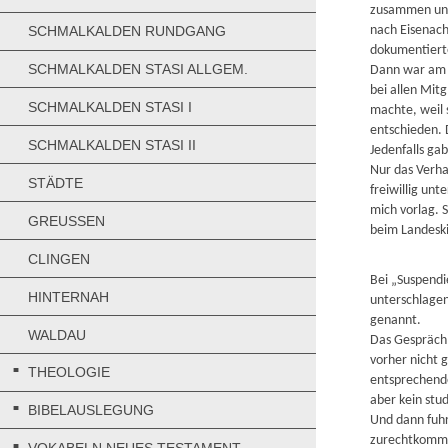
zusammen und 
nach Eisenac
SCHMALKALDEN RUNDGANG
dokumentierte
SCHMALKALDEN STASI ALLGEM.
Dann war am 2
bei allen Mit
SCHMALKALDEN STASI I
machte, weil 
entschieden. 
SCHMALKALDEN STASI II
Jedenfalls ga
Nur das Verha
STÄDTE
freiwillig un
mich vorlag. 
GREUSSEN
beim Landeski
CLINGEN
Bei „Suspendi
HINTERNAH
unterschlagen
genannt.
WALDAU
Das Gespräch 
vorher nicht g
THEOLOGIE
entsprechende
aber kein stud
BIBELAUSLEGUNG
Und dann fuhr
zurechtkommen