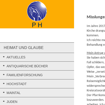
Misslunge
Im Jahre 2017
Kirche drangs
kommen.
Ich reichte me
Behandlung er
HEIMAT UND GLAUBE
Mein Antrag v
AKTUELLES
Sie haben sic
Fall schilder
ANTIQUARISCHE BÜCHER
Opfer, das we
Weise „zerset
FAMILIENFORSCHUNG
Mein „Verbrec
Reisemöglichk
HOCHSTADT
widersprechen
Kreisratsvors
MAINTAL
Der Pfarrkonv
loszuwerden. 
JUDEN
arbeiten. Ich