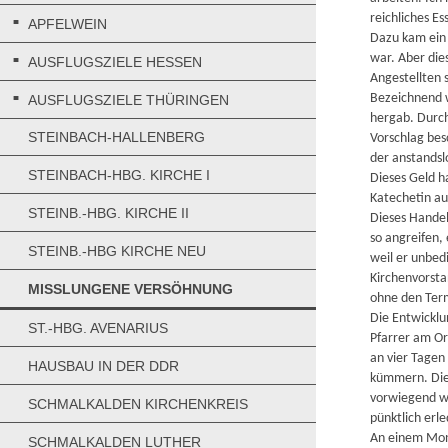
reichliches E
APFELWEIN
Dazu kam ein 
war. Aber dies
AUSFLUGSZIELE HESSEN
Angestellten 
Bezeichnend w
AUSFLUGSZIELE THÜRINGEN
hergab. Durch
STEINBACH-HALLENBERG
Vorschlag bes
der anstandsl
STEINBACH-HBG. KIRCHE I
Dieses Geld h
Katechetin auc
STEINB.-HBG. KIRCHE II
Dieses Handel
so angreifen, 
STEINB.-HBG KIRCHE NEU
weil er unbed
Kirchenvorsta
MISSLUNGENE VERSÖHNUNG
ohne den Term
Die Entwicklu
ST.-HBG. AVENARIUS
Pfarrer am Or
an vier Tagen
HAUSBAU IN DER DDR
kümmern. Die 
vorwiegend we
SCHMALKALDEN KIRCHENKREIS
pünktlich erle
An einem Mont
SCHMALKALDEN LUTHER