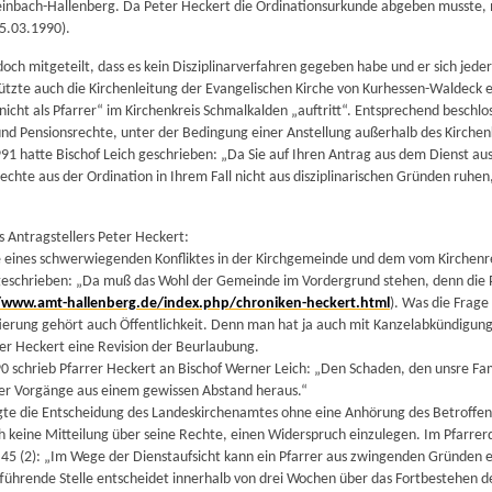
einbach-Hallenberg. Da Peter Heckert die Ordinationsurkunde abgeben musste, me
5.03.1990).
och mitgeteilt, dass es kein Disziplinarverfahren gegeben habe und er sich jeder
ützte auch die Kirchenleitung der Evangelischen Kirche von Kurhessen-Waldeck 
nicht als Pfarrer“ im Kirchenkreis Schmalkalden „auftritt“. Entsprechend besch
und Pensionsrechte, unter der Bedingung einer Anstellung außerhalb des Kirchen
91 hatte Bischof Leich geschrieben: „Da Sie auf Ihren Antrag aus dem Dienst a
echte aus der Ordination in Ihrem Fall nicht aus disziplinarischen Gründen ruhen,
 Antragstellers Peter Heckert:
 eines schwerwiegenden Konfliktes in der Kirchgemeinde und dem vom Kirchenrec
geschrieben: „Da muß das Wohl der Gemeinde im Vordergrund stehen, denn die
/www.amt-hallenberg.de/index.php/chroniken-heckert.html
). Was die Frage
tierung gehört auch Öffentlichkeit. Denn man hat ja auch mit Kanzelabkündigun
er Heckert eine Revision der Beurlaubung.
0 schrieb Pfarrer Heckert an Bischof Werner Leich: „Den Schaden, den unsre Fa
er Vorgänge aus einem gewissen Abstand heraus.“
lgte die Entscheidung des Landeskirchenamtes ohne eine Anhörung des Betroffene
 keine Mitteilung über seine Rechte, einen Widerspruch einzulegen. Im Pfarrerd
45 (2): „Im Wege der Dienstaufsicht kann ein Pfarrer aus zwingenden Gründen ei
tführende Stelle entscheidet innerhalb von drei Wochen über das Fortbestehen