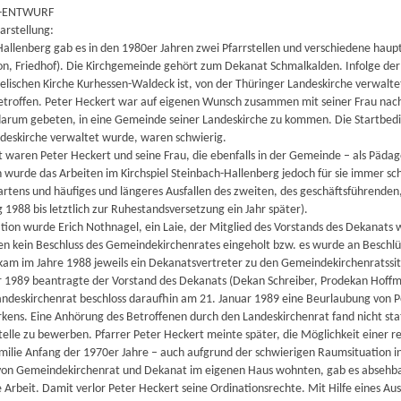
XT-ENTWURF
arstellung:
Hallenberg gab es in den 1980er Jahren zwei Pfarrstellen und verschiedene haup
on, Friedhof). Die Kirchgemeinde gehört zum Dekanat Schmalkalden. Infolge d
gelischen Kirche Kurhessen-Waldeck ist, von der Thüringer Landeskirche verwal
etroffen. Peter Heckert war auf eigenen Wunsch zusammen mit seiner Frau nac
darum gebeten, in eine Gemeinde seiner Landeskirche zu kommen. Die Startbedi
deskirche verwaltet wurde, waren schwierig.
 waren Peter Heckert und seine Frau, die ebenfalls in der Gemeinde – als Päda
 wurde das Arbeiten im Kirchspiel Steinbach-Hallenberg jedoch für sie immer s
artens und häufiges und längeres Ausfallen des zweiten, des geschäftsführenden
 1988 bis letztlich zur Ruhestandsversetzung ein Jahr später).
uation wurde Erich Nothnagel, ein Laie, der Mitglied des Vorstands des Dekanats
n kein Beschluss des Gemeindekirchenrates eingeholt bzw. es wurde an Beschl
kam im Jahre 1988 jeweils ein Dekanatsvertreter zu den Gemeindekirchenratss
 1989 beantragte der Vorstand des Dekanats (Dekan Schreiber, Prodekan Hoffm
andeskirchenrat beschloss daraufhin am 21. Januar 1989 eine Beurlaubung von P
ns. Eine Anhörung des Betroffenen durch den Landeskirchenrat fand nicht statt
telle zu bewerben. Pfarrer Peter Heckert meinte später, die Möglichkeit einer
amilie Anfang der 1970er Jahre – auch aufgrund der schwierigen Raumsituation
on Gemeindekirchenrat und Dekanat im eigenen Haus wohnten, gab es absehbar
e Arbeit. Damit verlor Peter Heckert seine Ordinationsrechte. Mit Hilfe eines Au