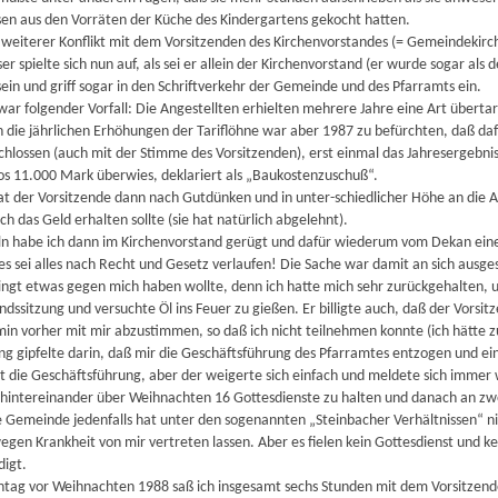
ssen aus den Vorräten der Küche des Kindergartens gekocht hatten.
weiterer Konflikt mit dem Vorsitzenden des Kirchenvorstandes (= Gemeindekirche
er spielte sich nun auf, als sei er allein der Kirchenvorstand (er wurde sogar al
sein und griff sogar in den Schriftverkehr der Gemeinde und des Pfarramts ein.
ar folgender Vorfall: Die Angestellten erhielten mehrere Jahre eine Art übertar
 die jährlichen Erhöhungen der Tariflöhne war aber 1987 zu befürchten, daß daf
chlossen (auch mit der Stimme des Vorsitzenden), erst einmal das Jahresergebn
os 11.000 Mark überwies, deklariert als „Baukostenzuschuß“.
at der Vorsitzende dann nach Gutdünken und in unter-schiedlicher Höhe an die Ang
h das Geld erhalten sollte (sie hat natürlich abgelehnt).
n habe ich dann im Kirchenvorstand gerügt und dafür wiederum vom Dekan eine 
es sei alles nach Recht und Gesetz verlaufen! Die Sache war damit an sich ausges
ingt etwas gegen mich haben wollte, denn ich hatte mich sehr zurückgehalten, 
ndssitzung und versuchte Öl ins Feuer zu gießen. Er billigte auch, daß der Vorsit
in vorher mit mir abzustimmen, so daß ich nicht teilnehmen konnte (ich hätte z
ng gipfelte darin, daß mir die Geschäftsführung des Pfarramtes entzogen und e
t die Geschäftsführung, aber der weigerte sich einfach und meldete sich immer 
 hintereinander über Weihnachten 16 Gottesdienste zu halten und danach an zwei
Gemeinde jedenfalls hat unter den sogenannten „Steinbacher Verhältnissen“ nich
gen Krankheit von mir vertreten lassen. Aber es fielen kein Gottesdienst und
digt.
ag vor Weihnachten 1988 saß ich insgesamt sechs Stunden mit dem Vorsitzende