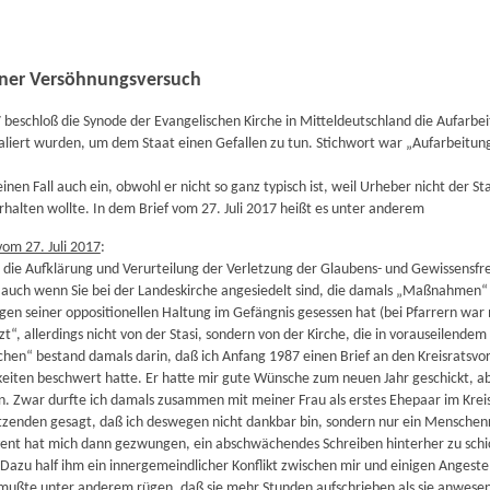
ner Versöhnungsversuch
 beschloß die Synode der Evangelischen Kirche in Mitteldeutschland die Aufarbeit
aliert wurden, um dem Staat einen Gefallen zu tun. Stichwort war „Aufarbeitu
inen Fall auch ein, obwohl er nicht so ganz typisch ist, weil Urheber nicht der S
halten wollte. In dem Brief vom 27. Juli 2017 heißt es unter anderem
om 27. Juli 2017
:
h die Aufklärung und Verurteilung der Verletzung der Glaubens- und Gewissensfr
n, auch wenn Sie bei der Landeskirche angesiedelt sind, die damals „Maßnahmen“ 
gen seiner oppositionellen Haltung im Gefängnis gesessen hat (bei Pfarrern war
zt“, allerdings nicht von der Stasi, sondern von der Kirche, die in vorauseilen
hen“ bestand damals darin, daß ich Anfang 1987 einen Brief an den Kreisratsvor
eiten beschwert hatte. Er hatte mir gute Wünsche zum neuen Jahr geschickt, a
. Zwar durfte ich damals zusammen mit meiner Frau als erstes Ehepaar im Kreis
itzenden gesagt, daß ich deswegen nicht dankbar bin, sondern nur ein Menschen
ent hat mich dann gezwungen, ein abschwächendes Schreiben hinterher zu schick
Dazu half ihm ein innergemeindlicher Konflikt zwischen mir und einigen Anges
 mußte unter anderem rügen, daß sie mehr Stunden aufschrieben als sie anwes