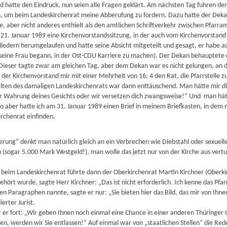
hatte den Eindruck, nun seien alle Fragen geklärt. Am nächsten Tag fuhren der 
h, um beim Landeskirchenrat meine Abberufung zu fordern. Dazu hatte der Dek
, aber nicht anderes enthielt als den amtlichen Schriftverkehr zwischen Pfarram
1. Januar 1989 eine Kirchenvorstandssitzung, in der auch vom Kirchenvorstand
gliedern herumgelaufen und hatte seine Absicht mitgeteilt und gesagt, er habe 
seine Frau begann, in der Ost-CDU Karriere zu machen). Der Dekan behauptete
Dieser tagte zwar am gleichen Tag, aber dem Dekan war es nicht gelungen, an di
b der Kirchenvorstand mir mit einer Mehrheit von 16: 4 den Rat, die Pfarrstelle
lten des damaligen Landeskirchenrats war dann enttäuschend. Man hätte mir die
ter Wahrung deines Gesichts oder wir versetzen dich zwangsweise!“ Und man hätt
So aber hatte ich am 31. Januar 1989 einen Brief in meinem Briefkasten, in dem 
rchenrat einfinden.
erung“ denkt man natürlich gleich an ein Verbrechen wie Diebstahl oder sexuelle
 (sogar 5.000 Mark Westgeld!), man wolle das jetzt nur von der Kirche aus ver
beim Landeskirchenrat führte dann der Oberkirchenrat Martin Kirchner (Oberkir
ehört wurde, sagte Herr Kirchner: „Das ist nicht erforderlich. Ich kenne das Pfarr
n Paragraphen nannte, sagte er nur: „Sie bieten hier das Bild, das mir von Ihn
ierter Jurist.
 er fort: „Wir geben Ihnen noch einmal eine Chance in einer anderen Thüringer 
, werden wir Sie entlassen!“ Auf einmal war von „staatlichen Stellen“ die Rede,