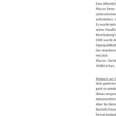
Eine öffentli
Pfarrer Peter 
unternommen. 
aufarbeiten. I
Es wurde kein
seiner Handlu
Beurlaubung k
DDR wurde dem
Eigenpublikat
Der Anerkenn
Herzlich
Pfarrer. Chris
99084 Erfurt,
Antwort an C
Sehr geehrter
geht es wiede
dieses verges
dokumentiert 
Aber Sie biet
Bischofs freu
formal gedank