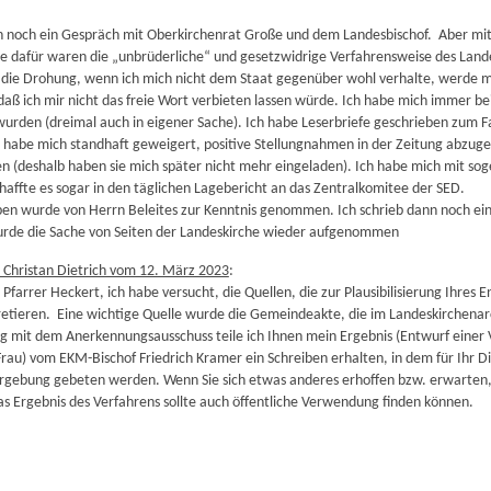
n noch ein Gespräch mit Oberkirchenrat Große und dem Landesbischof. Aber mit
e dafür waren die „unbrüderliche“ und gesetzwidrige Verfahrensweise des Land
 die Drohung, wenn ich mich nicht dem Staat gegenüber wohl verhalte, werde 
 daß ich mir nicht das freie Wort verbieten lassen würde. Ich habe mich immer 
wurden (dreimal auch in eigener Sache). Ich habe Leserbriefe geschrieben zum Fal
 habe mich standhaft geweigert, positive Stellungnahmen in der Zeitung abzugeben
n (deshalb haben sie mich später nicht mehr eingeladen). Ich habe mich mit sog
chaffte es sogar in den täglichen Lagebericht an das Zentralkomitee der SED.
ben wurde von Herrn Beleites zur Kenntnis genommen. Ich schrieb dann noch einm
urde die Sache von Seiten der Landeskirche wieder aufgenommen
 Christan Dietrich vom 12. März 2023
:
Pfarrer Heckert, ich habe versucht, die Quellen, die zur Plausibilisierung Ihres
retieren. Eine wichtige Quelle wurde die Gemeindeakte, die im Landeskirchenarc
 mit dem Anerkennungsausschuss teile ich Ihnen mein Ergebnis (Entwurf einer V
 Frau) vom EKM-Bischof Friedrich Kramer ein Schreiben erhalten, in dem für Ihr 
rgebung gebeten werden. Wenn Sie sich etwas anderes erhoffen bzw. erwarten, dan
s Ergebnis des Verfahrens sollte auch öffentliche Verwendung finden können.