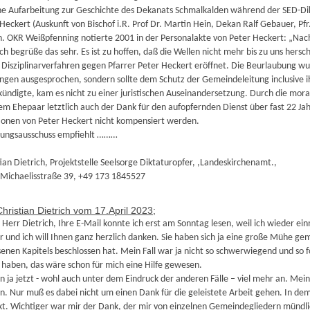
che Aufarbeitung zur Geschichte des Dekanats Schmalkalden während der SED-Dik
Heckert (Auskunft von Bischof i.R. Prof Dr. Martin Hein, Dekan Ralf Gebauer, Pfr
OKR Weißpfenning notierte 2001 in der Personalakte von Peter Heckert: „Nach
ch begrüße das sehr. Es ist zu hoffen, daß die Wellen nicht mehr bis zu uns hersc
 Disziplinarverfahren gegen Pfarrer Peter Heckert eröffnet. Die Beurlaubung wu
ngen ausgesprochen, sondern sollte dem Schutz der Gemeindeleitung inclusive i
ündigte, kam es nicht zu einer juristischen Auseinandersetzung. Durch die moral
 Ehepaar letztlich auch der Dank für den aufopfernden Dienst über fast 22 Jah
ionen von Peter Heckert nicht kompensiert werden.
ungsausschuss empfiehlt ………
tian Dietrich, Projektstelle Seelsorge Diktaturopfer, ,Landeskirchenamt.,
 Michaelisstraße 39, +49 173 1845527
hristian Dietrich vom 17.April 2023;
 Herr Dietrich, Ihre E-Mail konnte ich erst am Sonntag lesen, weil ich wieder 
r und ich will Ihnen ganz herzlich danken. Sie haben sich ja eine große Mühe ge
senen Kapitels beschlossen hat. Mein Fall war ja nicht so schwerwiegend und so f
haben, das wäre schon für mich eine Hilfe gewesen.
en ja jetzt - wohl auch unter dem Eindruck der anderen Fälle – viel mehr an. Me
en. Nur muß es dabei nicht um einen Dank für die geleistete Arbeit gehen. In de
t. Wichtiger war mir der Dank, der mir von einzelnen Gemeindegliedern mündlich