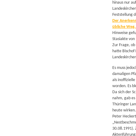
hinaus nur au
Landeskirchenr
Feststellung 
Der Anerkenn
übliche Weg,
Hinweise gefu
Stasiakte von
Zur Frage, ob
hatte Bischof
Landeskirchen
Es muss jedoc
damaligen Pfa
als inoffiziel
worden. Es bl
Da sich der 
nahm, gab es 
Thüringer Lan
heute wirken.
Peter Heckert
„Nestbeschmut
30.08.1991). 
Aktenführung 