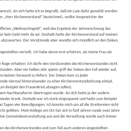
nrat). An sich hatte ich es begrüßt, daß ein Laie dafür gewählt worden
s der „Herr Kirchenvorstand“ bezeichnet), wollte Vorgesetzter der
ifliches „Weihnachtsgeld“, weil das Ergebnis der Jahresrechnung das
ür kein Geld mehr da sei. Deshalb hatte der Kirchenvorstand auf meinen
is abzuwarten. Der Vorsitzende aber wandte sich mündlich an den Dekan,
estellten verteilt. Ich habe davon erst erfahren, als meine Frau als
Rüge erhalten: Ich dürfe den Vorsitzenden des Kirchenvorstandes nicht
tanden. Aber ein halbes Jahr später griff der Dekan den Fall wieder auf,
um keinen Vorwand zu liefern. Der Dekan kam zu jeder
zende viermal hintereinander zu einer Kirchenvorstandssitzung einlud,
um Beispiel den Frauenkreis absagen sollen).
inem Nachbarpfarrer übertragen wurde. An sich hatte ja der andere
wieder krank. Deshalb war ich stark eingespannt und hatte zum Beispiel
 Tagen vier Beerdigungen. Ich konnte mich um all die Streitereien nicht
t gelitten. Mein Kollege am Ort hat sich in fünf Jahren runde zwei Jahre
 keine Gemeindeveranstaltung aus und die Verwaltung wurde auch immer
n des Kirchenvorstandes und zum Teil auch anderen Angestellten