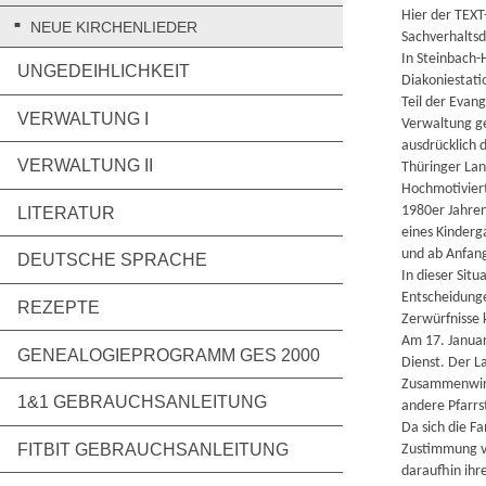
Hier der TE
NEUE KIRCHENLIEDER
Sachverhaltsd
In Steinbach-
UNGEDEIHLICHKEIT
Diakoniestati
Teil der Evan
VERWALTUNG I
Verwaltung g
ausdrücklich 
VERWALTUNG II
Thüringer Lan
Hochmotiviert
1980er Jahren
LITERATUR
eines Kinderg
und ab Anfang
DEUTSCHE SPRACHE
In dieser Sit
Entscheidunge
REZEPTE
Zerwürfnisse 
Am 17. Januar
GENEALOGIEPROGRAMM GES 2000
Dienst. Der L
Zusammenwirke
1&1 GEBRAUCHSANLEITUNG
andere Pfarrs
Da sich die F
FITBIT GEBRAUCHSANLEITUNG
Zustimmung v
daraufhin ihr