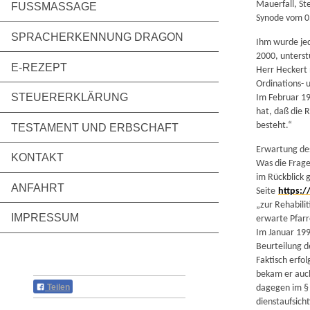
Mauerfall, St
FUSSMASSAGE
Synode vom 0
SPRACHERKENNUNG DRAGON
Ihm wurde jed
2000, unterst
E-REZEPT
Herr Heckert 
Ordinations- 
STEUERERKLÄRUNG
Im Februar 19
hat, daß die R
besteht.“
TESTAMENT UND ERBSCHAFT
Erwartung des
KONTAKT
Was die Frage
im Rückblick 
ANFAHRT
Seite
https:/
„zur Rehabili
IMPRESSUM
erwarte Pfarr
Im Januar 199
Beurteilung d
Faktisch erfo
bekam er auch
Teilen
dagegen im § 
dienstaufsich