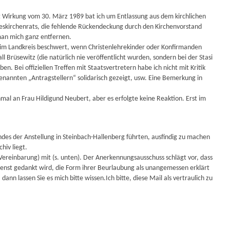
 Wirkung vom 30. März 1989 bat ich um Entlassung aus dem kirchlichen
eskirchenrats, die fehlende Rückendeckung durch den Kirchenvorstand
man mich ganz entfernen.
beim Landkreis beschwert, wenn Christenlehrekinder oder Konfirmanden
l Brüsewitz (die natürlich nie veröffentlicht wurden, sondern bei der Stasi
. Bei offiziellen Treffen mit Staatsvertretern habe ich nicht mit Kritik
enannten „Antragstellern“ solidarisch gezeigt, usw. Eine Bemerkung in
al an Frau Hildigund Neubert, aber es erfolgte keine Reaktion. Erst im
 Endes der Anstellung in Steinbach-Hallenberg führten, ausfindig zu machen
hiv liegt.
ereinbarung) mit (s. unten). Der Anerkennungsausschuss schlägt vor, dass
Dienst gedankt wird, die Form ihrer Beurlaubung als unangemessen erklärt
n lassen Sie es mich bitte wissen.Ich bitte, diese Mail als vertraulich zu