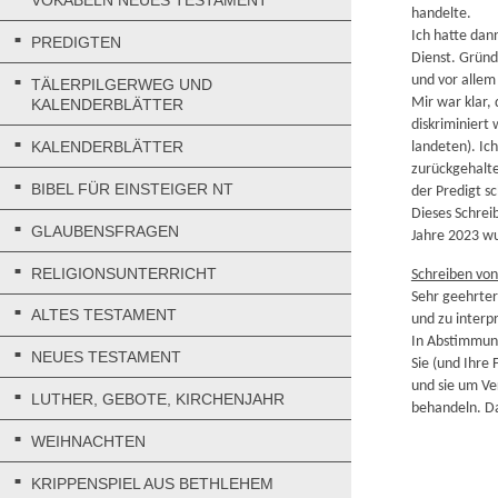
VOKABELN NEUES TESTAMENT
handelte.
Ich hatte dan
PREDIGTEN
Dienst. Gründ
und vor allem
TÄLERPILGERWEG UND
Mir war klar,
KALENDERBLÄTTER
diskriminiert 
KALENDERBLÄTTER
landeten). Ich
zurückgehalte
BIBEL FÜR EINSTEIGER NT
der Predigt s
Dieses Schrei
GLAUBENSFRAGEN
Jahre 2023 w
RELIGIONSUNTERRICHT
Schreiben von
Sehr geehrter 
ALTES TESTAMENT
und zu interp
In Abstimmung
NEUES TESTAMENT
Sie (und Ihre
und sie um Ve
LUTHER, GEBOTE, KIRCHENJAHR
behandeln. Da
WEIHNACHTEN
KRIPPENSPIEL AUS BETHLEHEM