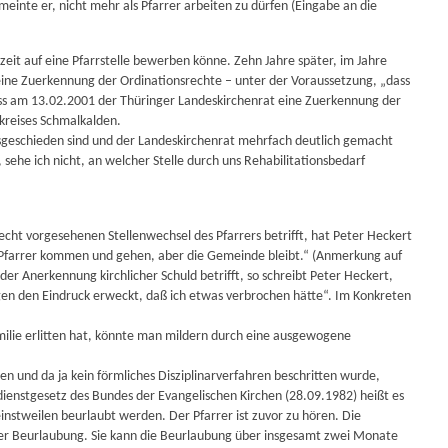
inte er, nicht mehr als Pfarrer arbeiten zu dürfen (Eingabe an die
zeit auf eine Pfarrstelle bewerben könne. Zehn Jahre später, im Jahre
eine Zuerkennung der Ordinationsrechte – unter der Voraussetzung, „dass
loss am 13.02.2001 der Thüringer Landeskirchenrat eine Zuerkennung der
kreises Schmalkalden.
usgeschieden sind und der Landeskirchenrat mehrfach deutlich gemacht
 sehe ich nicht, an welcher Stelle durch uns Rehabilitationsbedarf
ht vorgesehenen Stellenwechsel des Pfarrers betrifft, hat Peter Heckert
 Pfarrer kommen und gehen, aber die Gemeinde bleibt.“ (Anmerkung auf
 der Anerkennung kirchlicher Schuld betrifft, so schreibt Peter Heckert,
gen den Eindruck erweckt, daß ich etwas verbrochen hätte“. Im Konkreten
milie erlitten hat, könnte man mildern durch eine ausgewogene
n und da ja kein förmliches Disziplinarverfahren beschritten wurde,
ienstgesetz des Bundes der Evangelischen Kirchen (28.09.1982) heißt es
nstweilen beurlaubt werden. Der Pfarrer ist zuvor zu hören. Die
 der Beurlaubung. Sie kann die Beurlaubung über insgesamt zwei Monate