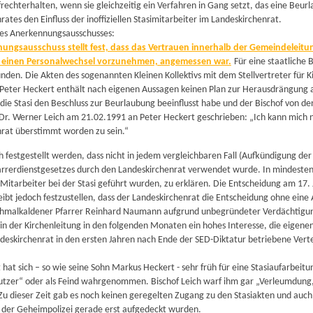
frechterhalten, wenn sie gleichzeitig ein Verfahren in Gang setzt, das eine Beu
ates den Einfluss der inoffiziellen Stasimitarbeiter im Landeskirchenrat.
des Anerkennungsausschusses:
ungsausschuss stellt fest, dass das Vertrauen innerhalb der Gemeindeleitun
 einen Personalwechsel vorzunehmen, angemessen war.
Für eine staatliche
nden. Die Akten des sogenannten Kleinen Kollektivs mit dem Stellvertreter für Kir
 Peter Heckert enthält nach eigenen Aussagen keinen Plan zur Herausdrängung
 die Stasi den Beschluss zur Beurlaubung beeinflusst habe und der Bischof von 
 Dr. Werner Leich am 21.02.1991 an Peter Heckert geschrieben: „Ich kann mich ni
rat überstimmt worden zu sein.“
h festgestellt werden, dass nicht in jedem vergleichbaren Fall (Aufkündigung de
rrerdienstgesetzes durch den Landeskirchenrat verwendet wurde. In mindestens
le Mitarbeiter bei der Stasi geführt wurden, zu erklären. Die Entscheidung am 17.
eibt jedoch festzustellen, dass der Landeskirchenrat die Entscheidung ohne eine
Schmalkaldener Pfarrer Reinhard Naumann aufgrund unbegründeter Verdächtigun
in der Kirchenleitung in den folgenden Monaten ein hohes Interesse, die eigene
deskirchenrat in den ersten Jahren nach Ende der SED-Diktatur betriebene Verte
 hat sich – so wie seine Sohn Markus Heckert - sehr früh für eine Stasiaufarbeitu
zer“ oder als Feind wahrgenommen. Bischof Leich warf ihm gar „Verleumdung,
Zu dieser Zeit gab es noch keinen geregelten Zugang zu den Stasiakten und auch 
der Geheimpolizei gerade erst aufgedeckt wurden.