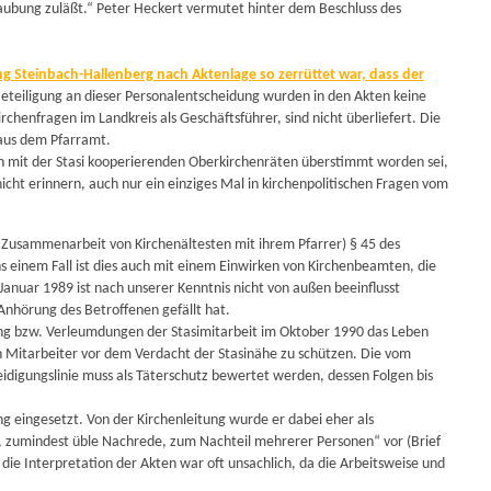
rlaubung zuläßt.“ Peter Heckert vermutet hinter dem Beschluss des
g Steinbach-Hallenberg nach Aktenlage so zerrüttet war, dass der
 Beteiligung an dieser Personalentscheidung wurden in den Akten keine
chenfragen im Landkreis als Geschäftsführer, sind nicht überliefert. Die
 aus dem Pfarramt.
den mit der Stasi kooperierenden Oberkirchenräten überstimmt worden sei,
cht erinnern, auch nur ein einziges Mal in kirchenpolitischen Fragen vom
r Zusammenarbeit von Kirchenältesten mit ihrem Pfarrer) § 45 des
 einem Fall ist dies auch mit einem Einwirken von Kirchenbeamten, die
 Januar 1989 ist nach unserer Kenntnis nicht von außen beeinflusst
 Anhörung des Betroffenen gefällt hat.
g bzw. Verleumdungen der Stasimitarbeit im Oktober 1990 das Leben
n Mitarbeiter vor dem Verdacht der Stasinähe zu schützen. Die vom
idigungslinie muss als Täterschutz bewertet werden, dessen Folgen bis
ng eingesetzt. Von der Kirchenleitung wurde er dabei eher als
 zumindest üble Nachrede, zum Nachteil mehrerer Personen“ vor (Brief
die Interpretation der Akten war oft unsachlich, da die Arbeitsweise und