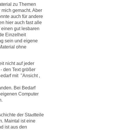
Material zu Themen
r mich gemacht. Aber
önnte auch für andere
n hier auch fast alle
 einen gut lesbaren
de Einzelheit
ng sein und eigene
Material ohne
t nicht auf jeder
 - den Text größer
edarf mit "Ansicht ,
anden. Bei Bedarf
m eigenen Computer
n.
schichte der Sta
tteile
d
. Maintal ist eine
nd ist aus den