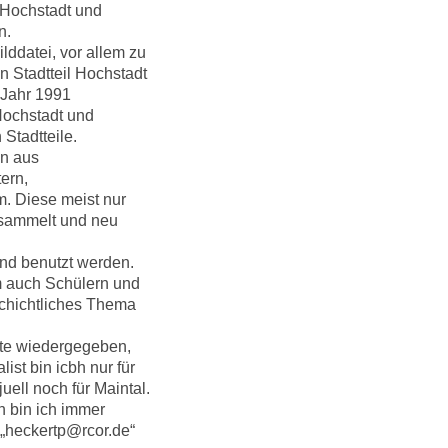
 Hochstadt und
n.
lddatei, vor allem zu
 Stadtteil Hochstadt
m Jahr 1991
Hochstadt und
Stadtteile.
en aus
tern,
m. Diese meist nur
gesammelt und neu
und benutzt werden.
em auch Schülern und
schichtliches Thema
ite wiedergegeben,
st bin icbh nur für
ell noch für Maintal.
n bin ich immer
l „heckertp@rcor.de“