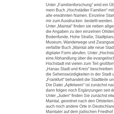
Unter „Familienforschung“ wird ein Ü
mein Buch „Hochstädter Familien“ mit
alle erwähnten Namen. Einzelne St
mir zum Ausdrucken bestellt werden.
Unter „Maintal“ finden sie neben all
die Angaben zu den einzelnen Ortste
Bodenfunde, Hohe Straße, Stadtplanu
Museum, Wanderwege und Zwangsarbe
verfaßte Buch „Maintal alte neue Stad
digitaler Form abrufen. Unter „Hochsta
eine Abhandlung über die evangelisch
Hochstadt mit vielen zum Teil großfor
„Hanau Stadt und Kreis“ beschreiben
die Sehenswürdigkeiten in der Stadt u
„Frankfurt“ behandelt die Stadtteile 
Die Datei „Apfelwein“ ist zunächst n
dann folgen noch Ergänzungen seit d
Unter „Juden“ finden Sie zunächst et
Maintal, geordnet nach den Ortsteil
auch noch andere Orte in Deutschland
Maintaler auf dem jüdischen Friedhof