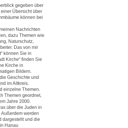
berblick gegeben über
 einer Übersicht über
ammbäume können bei
gemeinen Nachrichten
ilen, dazu Themen wie
ng, Naturschutz,
iter. Das von mir
t“ können Sie in
dt Kirche“ finden Sie
e Kirche in
matigen Bildern.
 die Geschichte und
nd im Altkreis.
und einzelne Themen.
ach Themen geordnet,
em Jahre 2000.
was über die Juden in
en. Außerdem werden
 dargestellt und die
 in Hanau