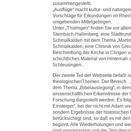
zusammengestellt.
„Ausflüge“ macht kultur- und naturges
Vorschläge für Erkundungen im Rhei
umgebenden Mittelgebirgen.
Unter „Thüringen“ finden Sie vor all
Steinbach-Hallenberg, eine Stadtrun
Schmalkalden mit dem Thema „Martin 
Schmalkalden, eine Chronik von Gre
Beschreibung der Kirche in Clingen u
schichtliches Material von Hinternah
Schleusingen.
Der zweite Teil der Webseite befaßt si
theologischenThemen. Der Bereich „B
dem Thema „Bibelauslegung“, in dem
wissenschaftlichen Erkenntnisse der 
Forschung dargestellt werden. Es folgt
Einsteiger“, bei der nicht mit Adam u
sondern Ergebnisse der historischen
berücksichtigt sind, so daß es mit de
beginnt. Alle Wiederholungen und we
sind weggelassen und der Text dem h