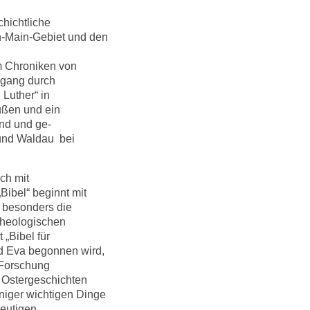
chichtliche
n-Main-Gebiet und den
em Chroniken von
dgang durch
Luther“ in
ußen und ein
nd und ge­
 und Waldau bei
ch mit
ibel“ beginnt mit
 besonders die
theologischen
 „Bibel für
nd Eva begonnen wird,
 Forschung
n Ostergeschichten
niger wichtigen Dinge
eutigen