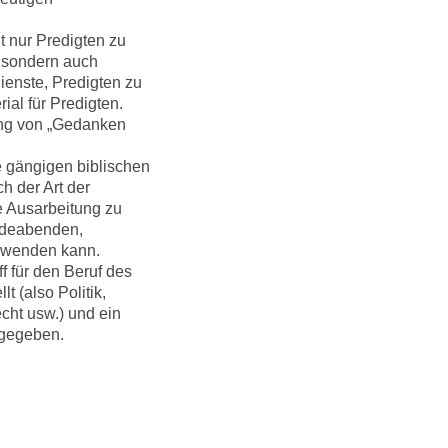
 nur Predigten zu
, sondern auch
ienste, Predigten zu
al für Predigten.
ng von „Gedanken
e gängigen biblischen
h der Art der
e Ausarbeitung zu
ndeabenden,
rwenden kann.
 für den Beruf des
t (also Politik,
cht usw.) und ein
 gegeben.