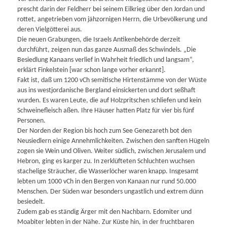
prescht darin der Feldherr bei seinem Eilkrieg über den Jordan und
rottet, angetrieben vom jähzornigen Herrn, die Urbevölkerung und
deren Vielgötterei aus.
Die neuen Grabungen, die Israels Antikenbehörde derzeit
durchführt, zeigen nun das ganze Ausmaß des Schwindels. „Die
Besiedlung Kanaans verlief in Wahrheit friedlich und langsam“,
erklärt Finkelstein [war schon lange vorher erkannt].
Fakt ist, daß um 1200 vCh semitische Hirtenstämme von der Wüste
aus ins westjordanische Bergland einsickerten und dort seßhaft
wurden. Es waren Leute, die auf Holzpritschen schliefen und kein
Schweinefleisch aßen. Ihre Häuser hatten Platz für vier bis fünf
Personen.
Der Norden der Region bis hoch zum See Genezareth bot den
Neusiedlern einige Annehmlichkeiten. Zwischen den sanften Hügeln
zogen sie Wein und Oliven. Weiter südlich, zwischen Jerusalem und
Hebron, ging es karger zu. In zerklüfteten Schluchten wuchsen
stachelige Sträucher, die Wasserlöcher waren knapp. Insgesamt
lebten um 1000 vCh in den Bergen von Kanaan nur rund 50.000
Menschen. Der Süden war besonders ungastlich und extrem dünn
besiedelt.
Zudem gab es ständig Ärger mit den Nachbarn. Edomiter und
Moabiter lebten in der Nähe. Zur Küste hin, in der fruchtbaren