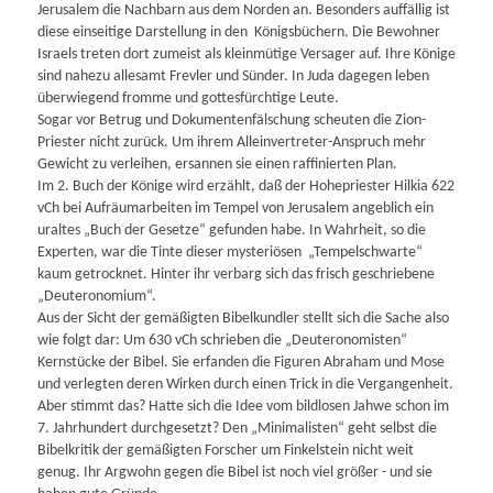
Jerusalem die Nachbarn aus dem Norden an. Besonders auffällig ist
diese einseitige Darstellung in den Königsbüchern. Die Bewohner
Israels treten dort zumeist als kleinmütige Versager auf. Ihre Könige
sind nahezu allesamt Frevler und Sünder. In Juda dagegen leben
überwiegend fromme und gottesfürchtige Leute.
Sogar vor Betrug und Dokumentenfälschung scheuten die Zion-
Priester nicht zurück. Um ihrem Alleinvertreter-Anspruch mehr
Gewicht zu verleihen, ersannen sie einen raffinierten Plan.
Im 2. Buch der Könige wird erzählt, daß der Hohepriester Hilkia 622
vCh bei Aufräumarbeiten im Tempel von Jerusalem angeblich ein
uraltes „Buch der Gesetze“ gefunden habe. In Wahrheit, so die
Experten, war die Tinte dieser mysteriösen „Tempelschwarte“
kaum getrocknet. Hinter ihr verbarg sich das frisch geschriebene
„Deuteronomium“.
Aus der Sicht der gemäßigten Bibelkundler stellt sich die Sache also
wie folgt dar: Um 630 vCh schrieben die „Deuteronomisten“
Kernstücke der Bibel. Sie erfanden die Figuren Abraham und Mose
und verlegten deren Wirken durch einen Trick in die Vergangenheit.
Aber stimmt das? Hatte sich die Idee vom bildlosen Jahwe schon im
7. Jahrhundert durchgesetzt? Den „Minimalisten“ geht selbst die
Bibelkritik der gemäßigten Forscher um Finkelstein nicht weit
genug. Ihr Argwohn gegen die Bibel ist noch viel größer - und sie