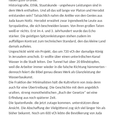
haben gute Gründe.
Historiografie, Ethik, Staatskunde - ungeheure Leistungen sind in
dem Werk enthalten. Und all das soll lange vor Platon und Herodot
entstanden sein? Tatsächlich nahm die Antike von den Genies aus
Juda kaum Notiz. Herodot erwähnt zwar irgendwelche Leute aus
Syro­paläs­tina, die sich beschneiden lassen. Von ihren großen Taten
weiß er nichts. Erst im 4. und 3. Jahrhundert wurde das Echo
stärker. Die geistigen Spitzenleistungen stehen zudem im
auffälligen Kontrast zum technischen Standard, den das kleine Land
damals aufwies.
Ungeschickt wirkt ein Projekt, das um 720 vCh der damalige König
in Jerusalem anschob. Er wollte über einen unterirdischen Kanal
Wasser in die Stadt leiten. Der Tunnel hat über 20 Blindstopfen,
weil die Arbeiter immer wieder in die falsche Richtung hämmerten -
dennoch feiert die Bibel genau dieses Werk als Glanzleistung der
Wasserbaukunst.
Die Fraktion der Minimalisten hält die Kultreform von Josia denn
auch für eine Übertreibung. Die Geschichte mit dem angeblich
uralten, streng monotheistischen „Buch der Gesetze“ sei eine
Erfindung aus noch späterer Zeit.
Die Spatenfunde. die jetzt zutage kommen. unterstützen diese
Ansicht. Die Abschaffung der Vielgötterei zog sich viel länger hin als
bisher bekannt. Noch um 600 vCh lebte die Bevölkerung von Juda