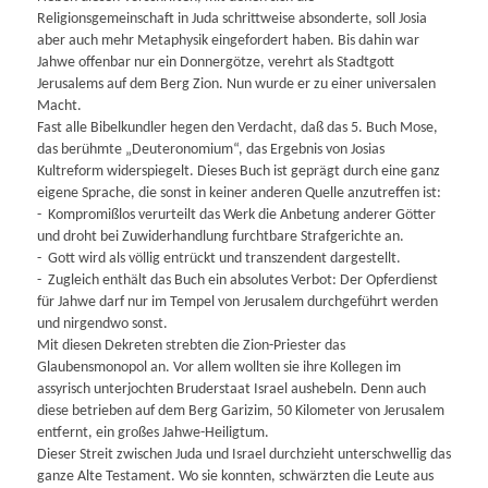
Religionsgemeinschaft in Juda schrittweise absonderte, soll Josia
aber auch mehr Metaphysik eingefordert haben. Bis dahin war
Jahwe offenbar nur ein Donnergötze, verehrt als Stadtgott
Jerusalems auf dem Berg Zion. Nun wurde er zu einer universalen
Macht.
Fast alle Bibelkundler hegen den Verdacht, daß das 5. Buch Mose,
das berühmte „Deuteronomium“, das Ergebnis von Josias
Kultreform widerspiegelt. Dieses Buch ist geprägt durch eine ganz
eigene Sprache, die sonst in keiner anderen Quelle anzutreffen ist:
- Kompromißlos verurteilt das Werk die Anbetung anderer Götter
und droht bei Zuwiderhandlung furchtbare Strafgerichte an.
- Gott wird als völlig entrückt und transzendent dargestellt.
- Zugleich enthält das Buch ein absolutes Verbot: Der Opferdienst
für Jahwe darf nur im Tempel von Jerusalem durchgeführt werden
und nirgendwo sonst.
Mit diesen Dekreten strebten die Zion-Priester das
Glaubensmonopol an. Vor allem wollten sie ihre Kollegen im
assyrisch unterjochten Bruderstaat Israel aushebeln. Denn auch
diese betrieben auf dem Berg Garizim, 50 Kilometer von Jerusalem
entfernt, ein großes Jahwe-Heiligtum.
Dieser Streit zwischen Juda und Israel durchzieht unterschwellig das
ganze Alte Testament. Wo sie konnten, schwärzten die Leute aus