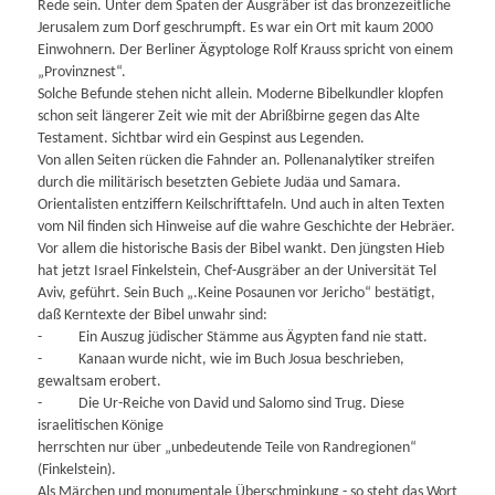
Rede sein. Unter dem Spaten der Ausgräber ist das bronzezeitliche
Jerusalem zum Dorf geschrumpft. Es war ein Ort mit kaum 2000
Einwohnern. Der Berliner Ägyptologe Rolf Krauss spricht von einem
„Provinznest“.
Solche Befunde stehen nicht allein. Moderne Bibelkundler klopfen
schon seit längerer Zeit wie mit der Abrißbirne gegen das Alte
Testament. Sichtbar wird ein Gespinst aus Legenden.
Von allen Seiten rücken die Fahnder an. Pollenanalytiker streifen
durch die militärisch besetzten Gebiete Judäa und Samara.
Orientalisten entziffern Keilschrifttafeln. Und auch in alten Texten
vom Nil finden sich Hinweise auf die wahre Geschichte der Hebräer.
Vor allem die historische Basis der Bibel wankt. Den jüngsten Hieb
hat jetzt Israel Finkelstein, Chef-Ausgräber an der Universität Tel
Aviv, geführt. Sein Buch „.Keine Posaunen vor Jericho“ bestätigt,
daß Kerntexte der Bibel unwahr sind:
- Ein Auszug jüdischer Stämme aus Ägypten fand nie statt.
- Kanaan wurde nicht, wie im Buch Josua beschrieben,
gewaltsam erobert.
- Die Ur-Reiche von David und Salomo sind Trug. Diese
israelitischen Könige
herrschten nur über „unbedeutende Teile von Randregionen“
(Finkelstein).
Als Märchen und monumentale Überschminkung - so steht das Wort