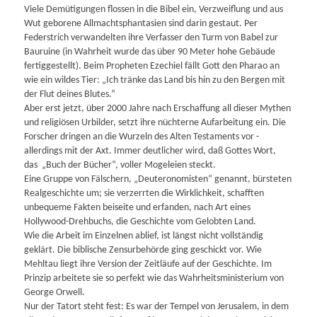
Viele Demütigungen flossen in die Bibel ein, Verzweiflung und aus
Wut geborene Allmachts­phantasien sind darin gestaut. Per
Federstrich verwandelten ihre Verfasser den Turm von Babel zur
Bauruine (in Wahrheit wurde das über 90 Meter hohe Gebäude
fertiggestellt). Beim Propheten Ezechiel fällt Gott den Pharao an
wie ein wildes Tier: „Ich tränke das Land bis hin zu den Bergen mit
der Flut deines Blutes.“
Aber erst jetzt, über 2000 Jahre nach Erschaffung all dieser Mythen
und religiösen Urbilder, setzt ihre nüchterne Aufarbeitung ein. Die
Forscher dringen an die Wurzeln des Alten Testaments vor -
allerdings mit der Axt. Immer deutlicher wird, daß Gottes Wort,
das „Buch der Bücher“, voller Mogeleien steckt.
Eine Gruppe von Fälschern, „Deuteronomisten“ genannt, bürsteten
Realgeschichte um; sie verzerrten die Wirklichkeit, schafften
unbequeme Fakten beiseite und erfanden, nach Art eines
Hollywood-Drehbuchs, die Geschichte vom Gelobten Land.
Wie die Arbeit im Einzelnen ablief, ist längst nicht vollständig
geklärt. Die biblische Zensurbehörde ging geschickt vor. Wie
Mehltau liegt ihre Version der Zeitläufe auf der Geschichte. Im
Prinzip arbeitete sie so perfekt wie das Wahrheitsministerium von
George Orwell.
Nur der Tatort steht fest: Es war der Tempel von Jerusalem, in dem