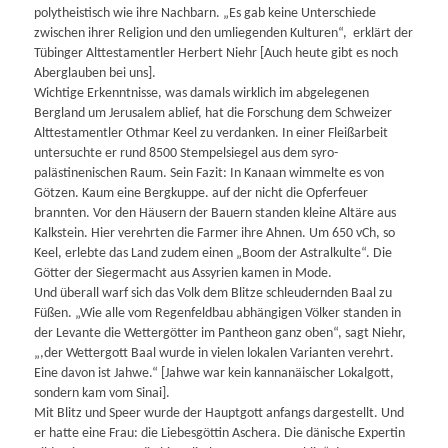
polytheistisch wie ihre Nachbarn. „Es gab keine Unterschiede
zwischen ihrer Religion und den umliegenden Kulturen“, erklärt der
Tübinger Alttestamentler Herbert Niehr [Auch heute gibt es noch
Aberglauben bei uns].
Wichtige Erkenntnisse, was damals wirklich im abgelegenen
Bergland um Jerusalem ablief, hat die Forschung dem Schweizer
Alttestamentler Othmar Keel zu verdanken. In einer Fleißarbeit
untersuchte er rund 8500 Stempelsiegel aus dem syro-
palästinenischen Raum. Sein Fazit: In Kanaan wimmelte es von
Götzen. Kaum eine Bergkuppe. auf der nicht die Opferfeuer
brannten. Vor den Häusern der Bauern standen kleine Altäre aus
Kalkstein. Hier verehrten die Farmer ihre Ahnen. Um 650 vCh, so
Keel, erlebte das Land zudem einen „Boom der Astralkulte“. Die
Götter der Siegermacht aus Assyrien kamen in Mode.
Und überall warf sich das Volk dem Blitze schleudernden Baal zu
Füßen. „Wie alle vom Regenfeldbau abhängigen Völker standen in
der Levante die Wettergötter im Pantheon ganz oben“, sagt Niehr,
„,der Wettergott Baal wurde in vielen lokalen Varianten verehrt.
Eine davon ist Jahwe.“ [Jahwe war kein kannanäischer Lokalgott,
sondern kam vom Sinai].
Mit Blitz und Speer wurde der Hauptgott anfangs dargestellt. Und
er hatte eine Frau: die Liebesgöttin Aschera. Die dänische Expertin