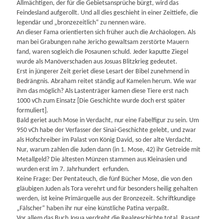
Allmächtigen, der für die Gebietsansprüche bürgt, wird das
Feindesland aufgerollt. Und all dies geschieht in einer Zeittiefe, die
legendär und „bronzezeitlich“ zu nennen wäre.
An dieser Fama orientierten sich früher auch die Archäologen. Als
man bei Grabungen nahe Jericho gewaltsam zerstörte Mauern
fand, waren sogleich die Posaunen schuld. Jeder kaputte Ziegel
wurde als Manöverschaden aus Josuas Blitzkrieg gedeutet.
Erst in jüngerer Zeit geriet diese Lesart der Bibel zunehmend in
Bedrängnis. Abraham reitet ständig auf Kamelen herum. Wie war
ihm das möglich? Als Lastenträger kamen diese Tiere erst nach
1000 vCh zum Einsatz [Die Geschichte wurde doch erst später
formuliert].
Bald geriet auch Mose in Verdacht, nur eine Fabelfigur zu sein. Um
950 vCh habe der Verfasser der Sinai-Geschichte gelebt, und zwar
als Hofschreiber im Palast von König David, so der alte Verdacht.
Nur, warum zahlen die Juden dann (in 1. Mose, 42) ihr Getreide mit
Metallgeld? Die ältesten Münzen stammen aus Kleinasien und
wurden erst im 7. Jahrhundert erfunden.
Keine Frage: Der Pentateuch, die fünf Bücher Mose, die von den
gläubigen Juden als Tora verehrt und für besonders heilig gehalten
werden, ist keine Primärquelle aus der Bronzezeit. Schriftkundige
„Fälscher“ haben ihr nur eine künstliche Patina verpaßt.
Vor allem das Buch Josua verdreht die Realgeschichte total. Rasant