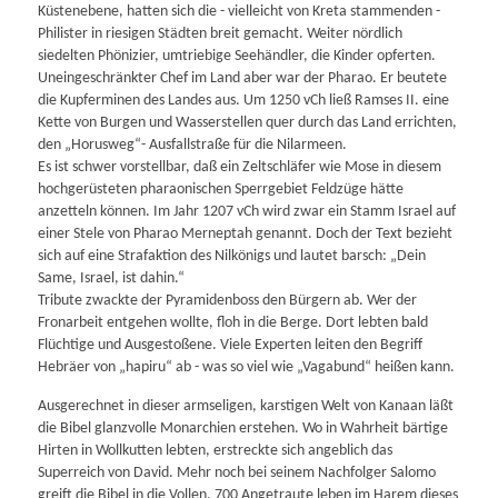
Küstenebene, hatten sich die - vielleicht von Kreta stammenden -
Philister in riesigen Städten breit gemacht. Weiter nördlich
siedelten Phönizier, umtriebige Seehändler, die Kinder opferten.
Uneingeschränkter Chef im Land aber war der Pharao. Er beutete
die Kupferminen des Landes aus. Um 1250 vCh ließ Ramses II. eine
Kette von Burgen und Wasserstellen quer durch das Land errichten,
den „Horusweg“- Ausfallstraße für die Nilarmeen.
Es ist schwer vorstellbar, daß ein Zeltschläfer wie Mose in diesem
hochgerüsteten pharaonischen Sperrgebiet Feldzüge hätte
anzetteln können. Im Jahr 1207 vCh wird zwar ein Stamm Israel auf
einer Stele von Pharao Merneptah genannt. Doch der Text bezieht
sich auf eine Strafaktion des Nilkönigs und lautet barsch: „Dein
Same, Israel, ist dahin.“
Tribute zwackte der Pyramidenboss den Bürgern ab. Wer der
Fronarbeit entgehen wollte, floh in die Berge. Dort lebten bald
Flüchtige und Ausgestoßene. Viele Experten leiten den Begriff
Hebräer von „hapiru“ ab - was so viel wie „Vagabund“ heißen kann.
Ausgerechnet in dieser armseligen, karstigen Welt von Kanaan läßt
die Bibel glanzvolle Monarchien erstehen. Wo in Wahrheit bärtige
Hirten in Wollkutten lebten, erstreckte sich angeblich das
Superreich von David. Mehr noch bei seinem Nachfolger Salomo
greift die Bibel in die Vollen. 700 Angetraute leben im Harem dieses