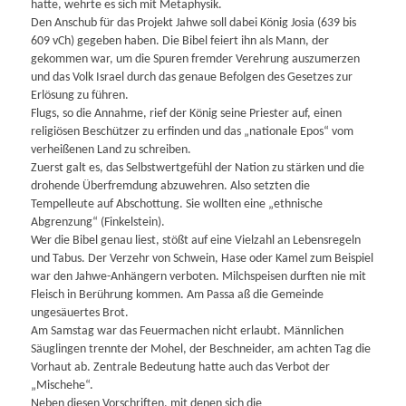
hatte, wehrte es sich mit Metaphysik.
Den Anschub für das Projekt Jahwe soll dabei König Josia (639 bis
609 vCh) gegeben haben. Die Bibel feiert ihn als Mann, der
gekommen war, um die Spuren fremder Verehrung auszumerzen
und das Volk Israel durch das genaue Befolgen des Gesetzes zur
Erlösung zu führen.
Flugs, so die Annahme, rief der König seine Priester auf, einen
religiösen Beschützer zu erfinden und das „nationale Epos“ vom
verheißenen Land zu schreiben.
Zuerst galt es, das Selbstwertgefühl der Nation zu stärken und die
drohende Überfremdung abzuwehren. Also setzten die
Tempelleute auf Abschottung. Sie wollten eine „ethnische
Abgrenzung“ (Finkelstein).
Wer die Bibel genau liest, stößt auf eine Vielzahl an Lebensregeln
und Tabus. Der Verzehr von Schwein, Hase oder Kamel zum Beispiel
war den Jahwe-Anhängern verboten. Milchspeisen durften nie mit
Fleisch in Berührung kommen. Am Passa aß die Gemeinde
ungesäuertes Brot.
Am Samstag war das Feuermachen nicht erlaubt. Männlichen
Säuglingen trennte der Mohel, der Beschneider, am achten Tag die
Vorhaut ab. Zentrale Bedeutung hatte auch das Verbot der
„Mischehe“.
Neben diesen Vorschriften, mit denen sich die