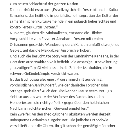
zum neuen Schlachtruf der ganzen Nation.
Diebner drückt es so aus: „Es vollzog sich die Destruktion der Kultur
Samariens, das heißt die imperialistische Integration der Kultur der
samaritanischen Kulturgemeinde in ein judäisch beherrschtes und
kontrolliertes Kultur-System.“
Nun erst, glauben die Minimalisten, entstand die - fiktive -
Vorgeschichte vom Erzvater Abraham. Dessen mit realen
Ortsnamen gespickte Wanderung durch Kanaan umfaßt etwa jenes
Gebiet, auf das die Makkabäer Anspruch erhoben.
Und auch die berüchtigte Story von der Landnahme Kanaans, in der
Gott dem auserwählten Volk befiehlt, die ansässige Urbevölkerung
„auszutilgen“, paßt viel besser in die Zeit der Makkabäer, die in
schwere Geländekämpfe verstrickt waren.
Ist das Buch Josua also eine „Programmschrift aus dem 2.
vorchristlichen Jahrhundert“, wie der dänische Forscher John
Strange spekuliert? Auch der Bibelkenner Krauss vermutet: „Es
sieht so aus, als wollte der Verfasser des Buches Josua den
Hohepriestern die richtige Politik gegenüber den heidnischen
Nachbarn in dichterischem Gewand empfehlen.“
Kein Zweifel: An den theologischen Fakultäten werden derzeit
unbequeme Gedanken ausgebrütet. Die jüdische Orthodoxie
verschließt eher die Ohren. Ihr gilt schon der gemäßigte Forscher