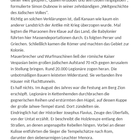
dieser Welt geopfert, Qualen erduldet und sein Leben hingegeben“,
formulierte Simon Dub­now in seiner zehnbändigen „Weltgeschichte
des Jüdischen Volkes“.
Richtig an solchen Verklärungen ist, daß Kanaan wie kaum ein
anderer Landstrich der Antike mit Krieg überzogen wurde. Mal
legten die Pharaonen ihre Klaue auf das Land, die Babylonier
führten hier Massendeportationen durch. Es folgten Perser und
Griechen. Schließlich kamen die Römer und machten das Gebiet zur
Kolonie.
Mauerbrecher und Wurfmaschinen ließ der römische Kaiser
Vespasian beim großen jüdischen Aufstand 70 nCh gegen Jerusalem
in Stellung bringen. Rund 20.000 Legionäre zogen heran. Die
unbotmäßigen Bauern leisteten Widerstand. Sie verbanden ihre
Häuser mit Fluchttunneln.
Es half nichts. Im August des Jahres war die Festung am Berg Zion
erschöpft. Legionäre in Kettenhemden durchbrachen die
gegnerischen Reihen und erstürmten den Hügel, auf dessen Kuppe
der große Jahwe-Tempel stand. Dort zündelten sie.
Eindringlich hat der Historiker Josephus Flavius, Zeuge des Überfalls,
von der Untat erzählt. Er beschreibt die Holzkreuze entlang den
Straßen, an denen angenagelte Rebellen hingen. Vorbei an dieser
Kulisse entführten die Sieger die Tempelschätze nach Rom,
darunter den siebenarmigen Leuchter Menora.