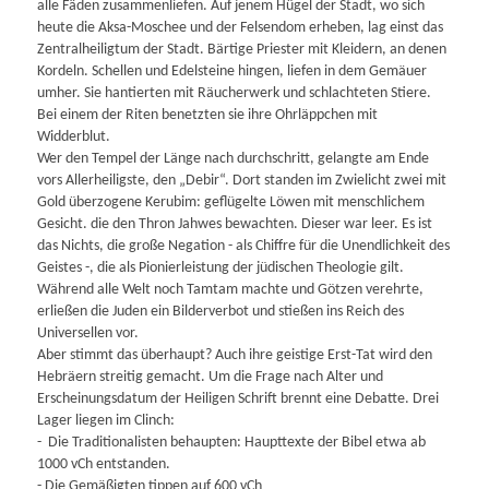
alle Fäden zusammenliefen. Auf jenem Hügel der Stadt, wo sich
heute die Aksa-Moschee und der Felsendom erheben, lag einst das
Zentralheiligtum der Stadt. Bärtige Priester mit Kleidern, an denen
Kordeln. Schellen und Edelsteine hingen, liefen in dem Gemäuer
umher. Sie hantierten mit Räucherwerk und schlachteten Stiere.
Bei einem der Riten benetzten sie ihre Ohrläppchen mit
Widderblut.
Wer den Tempel der Länge nach durchschritt, gelangte am Ende
vors Allerheiligste, den „Debir“. Dort standen im Zwielicht zwei mit
Gold überzogene Kerubim: geflügelte Löwen mit menschlichem
Gesicht. die den Thron Jahwes bewachten. Dieser war leer. Es ist
das Nichts, die große Negation - als Chiffre für die Unendlichkeit des
Geistes -, die als Pionierleistung der jüdischen Theologie gilt.
Während alle Welt noch Tamtam machte und Götzen verehrte,
erließen die Juden ein Bilderverbot und stießen ins Reich des
Universellen vor.
Aber stimmt das überhaupt? Auch ihre geistige Erst-Tat wird den
Hebräern streitig gemacht. Um die Frage nach Alter und
Erscheinungsdatum der Heiligen Schrift brennt eine Debatte. Drei
Lager liegen im Clinch:
- Die Traditionalisten behaupten: Haupttexte der Bibel etwa ab
1000 vCh entstanden.
- Die Gemäßigten tippen auf 600 vCh