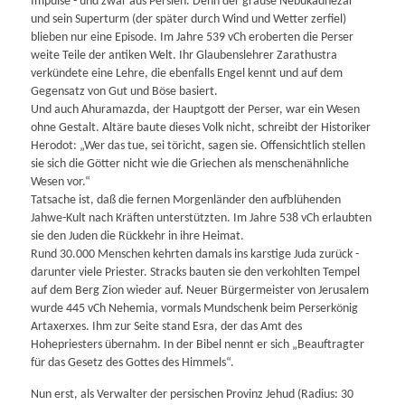
Impulse - und zwar aus Persien. Denn der grause Nebukadnezar
und sein Superturm (der später durch Wind und Wetter zerfiel)
blieben nur eine Episode. Im Jahre 539 vCh eroberten die Perser
weite Teile der antiken Welt. Ihr Glaubenslehrer Zarathustra
verkündete eine Lehre, die ebenfalls Engel kennt und auf dem
Gegensatz von Gut und Böse basiert.
Und auch Ahuramazda, der Hauptgott der Perser, war ein Wesen
ohne Gestalt. Altäre baute dieses Volk nicht, schreibt der Historiker
Herodot: „Wer das tue, sei töricht, sagen sie. Offensichtlich stellen
sie sich die Götter nicht wie die Griechen als menschenähnliche
Wesen vor.“
Tatsache ist, daß die fernen Morgenländer den aufblühenden
Jahwe-Kult nach Kräften unterstützten. Im Jahre 538 vCh erlaubten
sie den Juden die Rückkehr in ihre Heimat.
Rund 30.000 Menschen kehrten damals ins karstige Juda zurück -
darunter viele Priester. Stracks bauten sie den verkohlten Tempel
auf dem Berg Zion wieder auf. Neuer Bürgermeister von Jerusalem
wurde 445 vCh Nehemia, vormals Mundschenk beim Perserkönig
Arta­xerxes. Ihm zur Seite stand Esra, der das Amt des
Hohepriesters übernahm. In der Bibel nennt er sich „Beauftragter
für das Gesetz des Gottes des Himmels“.
Nun erst, als Verwalter der persischen Provinz Jehud (Radius: 30