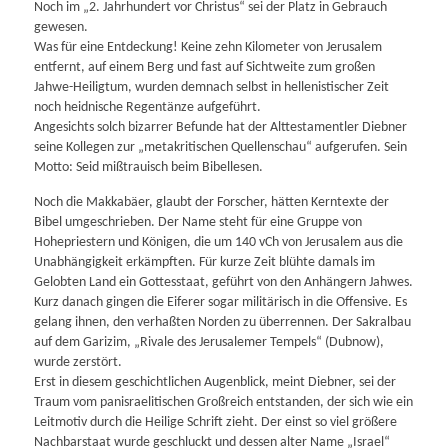
Noch im „2. Jahrhundert vor Christus“ sei der Platz in Gebrauch
gewesen.
Was für eine Entdeckung! Keine zehn Kilometer von Jerusalem
entfernt, auf einem Berg und fast auf Sichtweite zum großen
Jahwe-Heiligtum, wurden demnach selbst in hellenistischer Zeit
noch heidnische Regentänze aufgeführt.
Angesichts solch bizarrer Befunde hat der Alttestamentler Diebner
seine Kollegen zur „metakritischen Quellenschau“ aufgerufen. Sein
Motto: Seid mißtrauisch beim Bibellesen.
Noch die Makkabäer, glaubt der Forscher, hätten Kerntexte der
Bibel umgeschrieben. Der Name steht für eine Gruppe von
Hohepriestern und Königen, die um 140 vCh von Jerusalem aus die
Unabhängigkeit erkämpften. Für kurze Zeit blühte damals im
Gelobten Land ein Gottesstaat, geführt von den Anhängern Jahwes.
Kurz danach gingen die Eiferer sogar militärisch in die Offensive. Es
gelang ihnen, den verhaßten Norden zu überrennen. Der Sakralbau
auf dem Garizim, „Rivale des Jerusalemer Tempels“ (Dubnow),
wurde zerstört.
Erst in diesem geschichtlichen Augenblick, meint Diebner, sei der
Traum vom panisraelitischen Großreich entstanden, der sich wie ein
Leitmotiv durch die Heilige Schrift zieht. Der einst so viel größere
Nachbarstaat wurde geschluckt und dessen alter Name „Israel“