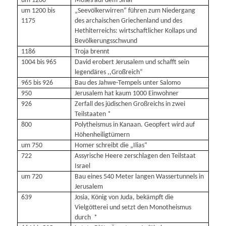
um 1200
Moses auf dem Sinai *
um 1200 bis
„Seevölkerwirren“ führen zum Niedergang
1175
des archaischen Griechenland und des
Hethiterreichs: wirtschaftlicher Kollaps und
Bevölkerungsschwund
1186
Troja brennt
1004 bis 965
David erobert Jerusalem und schafft sein
legendäres ,,Großreich“
965 bis 926
Bau des Jahwe-Tempels unter Salomo
950
Jerusalem hat kaum 1000 Einwohner
926
Zerfall des jüdischen Großreichs in zwei
Teilstaaten *
800
Polytheismus in Kanaan. Geopfert wird auf
Höhenheiligtümern
um 750
Homer schreibt die „Ilias“
722
Assyrische Heere zerschlagen den Teilstaat
Israel
um 720
Bau eines 540 Meter langen Wassertunnels in
Jerusalem
639
Josia, König von Juda, bekämpft die
Vielgötterei und setzt den Monotheismus
durch *