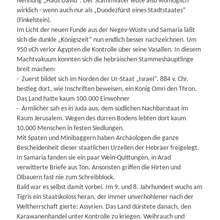
Nennung „Haus David“. Der Stammvater lebte also womöglich
wirklich - wenn auch nur als „Duodezfürst eines Stadtstaates“
(Finkelstein).
Im Licht der neuen Funde aus der Negev-Wüste und Samaria läßt
sich die dunkle „Königszeit“ nun endlich besser nachzeichnen. Um
950 vCh verlor Ägypten die Kontrolle über seine Vasallen. In diesem
Machtvakuum konnten sich die hebräischen Stammeshäuptlinge
breit machen:
- Zuerst bildet sich im Norden der Ur-Staat „Israel“. 884 v. Chr.
bestieg dort, wie Inschriften beweisen, ein König Omri den Thron.
Das Land hatte kaum 100.000 Einwohner
- Ärmlicher sah es in Juda aus, dem südlichen Nachbarstaat im
Raum Jerusalem. Wegen des dürren Bodens lebten dort kaum
10.000 Menschen in festen Siedlungen.
Mit Spaten und Minibaggern haben Archäologen die ganze
Bescheidenheit dieser staatlichen Urzellen der Hebräer freigelegt.
In Samaria fanden sie ein paar Wein-Quittungen, in Arad
verwitterte Briefe aus Ton. Ansonsten griffen die Hirten und
Ölbauern fast nie zum Schreibblock.
Bald war es selbst damit vorbei. Im 9. und 8. Jahrhundert wuchs am
Tigris ein Staatskoloss heran, der immer unverhohlener nach der
Weltherrschaft gierte: Assyrien. Das Land dürstete danach, den
Karawanenhandel unter Kontrolle zu kriegen. Weihrauch und