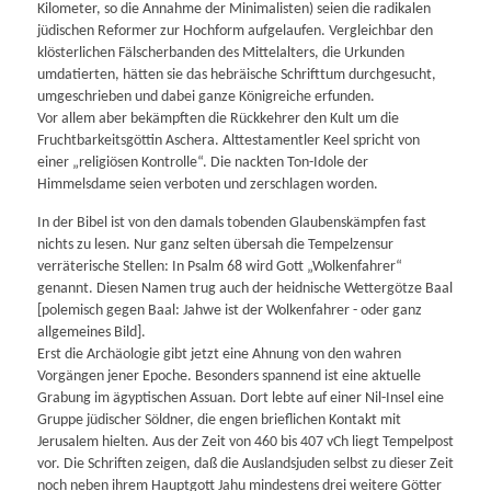
Kilometer, so die Annahme der Minimalisten) seien die radikalen
jüdischen Reformer zur Hochform aufgelaufen. Vergleichbar den
klösterlichen Fälscherbanden des Mittelalters, die Urkunden
umdatierten, hätten sie das hebräische Schrifttum durchgesucht,
umgeschrieben und dabei ganze Königreiche erfunden.
Vor allem aber bekämpften die Rückkehrer den Kult um die
Fruchtbarkeitsgöttin Aschera. Alttestamentler Keel spricht von
einer „religiösen Kontrolle“. Die nackten Ton-Idole der
Himmelsdame seien verboten und zerschlagen worden.
In der Bibel ist von den damals tobenden Glaubenskämpfen fast
nichts zu lesen. Nur ganz selten übersah die Tempelzensur
verräterische Stellen: In Psalm 68 wird Gott „Wolkenfahrer“
genannt. Diesen Namen trug auch der heidnische Wettergötze Baal
[polemisch gegen Baal: Jahwe ist der Wolkenfahrer - oder ganz
allgemeines Bild].
Erst die Archäologie gibt jetzt eine Ahnung von den wahren
Vorgängen jener Epoche. Besonders spannend ist eine aktuelle
Grabung im ägyptischen Assuan. Dort lebte auf einer Nil-Insel eine
Gruppe jüdischer Söldner, die engen brieflichen Kontakt mit
Jerusalem hielten. Aus der Zeit von 460 bis 407 vCh liegt Tempelpost
vor. Die Schriften zeigen, daß die Auslandsjuden selbst zu dieser Zeit
noch neben ihrem Hauptgott Jahu mindestens drei weitere Götter