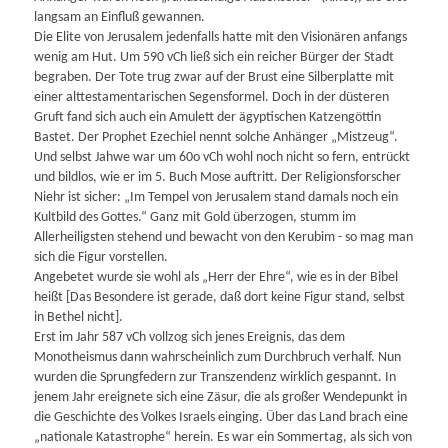
langsam an Einfluß gewannen.
Die Elite von Jerusalem jedenfalls hatte mit den Visionären anfangs
wenig am Hut. Um 590 vCh ließ sich ein reicher Bürger der Stadt
begraben. Der Tote trug zwar auf der Brust eine Silberplatte mit
einer alttestamentarischen Segensformel. Doch in der düsteren
Gruft fand sich auch ein Amulett der ägyptischen Katzengöttin
Bastet. Der Prophet Ezechiel nennt solche Anhänger „Mistzeug“.
Und selbst Jahwe war um 60o vCh wohl noch nicht so fern, entrückt
und bildlos, wie er im 5. Buch Mose auftritt. Der Religionsforscher
Niehr ist sicher: „Im Tempel von Jerusalem stand damals noch ein
Kultbild des Gottes.“ Ganz mit Gold überzogen, stumm im
Allerheiligsten stehend und bewacht von den Kerubim - so mag man
sich die Figur vorstellen.
Angebetet wurde sie wohl als „Herr der Ehre“, wie es in der Bibel
heißt [Das Besondere ist gerade, daß dort keine Figur stand, selbst
in Bethel nicht].
Erst im Jahr 587 vCh vollzog sich jenes Ereignis, das dem
Monotheismus dann wahrscheinlich zum Durchbruch verhalf. Nun
wurden die Sprungfedern zur Transzendenz wirklich gespannt. In
jenem Jahr ereignete sich eine Zäsur, die als großer Wendepunkt in
die Geschichte des Volkes Israels einging. Über das Land brach eine
„nationale Katastrophe“ herein. Es war ein Sommertag, als sich von