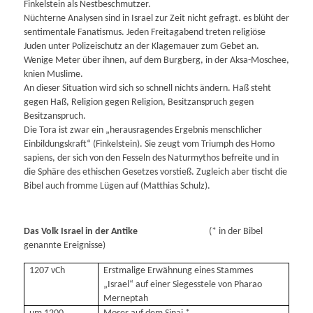
Finkelstein als Nestbeschmutzer.
Nüchterne Analysen sind in Israel zur Zeit nicht gefragt. es blüht der
sentimentale Fanatismus. Jeden Freitagabend treten religiöse
Juden unter Polizeischutz an der Klagemauer zum Gebet an.
Wenige Meter über ihnen, auf dem Burgberg, in der Aksa-Moschee,
knien Muslime.
An dieser Situation wird sich so schnell nichts ändern. Haß steht
gegen Haß, Religion gegen Religion, Besitzanspruch gegen
Besitzanspruch.
Die Tora ist zwar ein „herausragendes Ergebnis menschlicher
Einbildungskraft“ (Finkelstein). Sie zeugt vom Triumph des Homo
sapiens, der sich von den Fesseln des Naturmythos befreite und in
die Sphäre des ethischen Gesetzes vorstieß. Zugleich aber tischt die
Bibel auch fromme Lügen auf (Matthias Schulz).
Das Volk Israel in der Antike
(* in der Bibel
genannte Ereignisse)
1207 vCh
Erstmalige Erwähnung eines Stammes
„Israel“ auf einer Siegesstele von Pharao
Merneptah