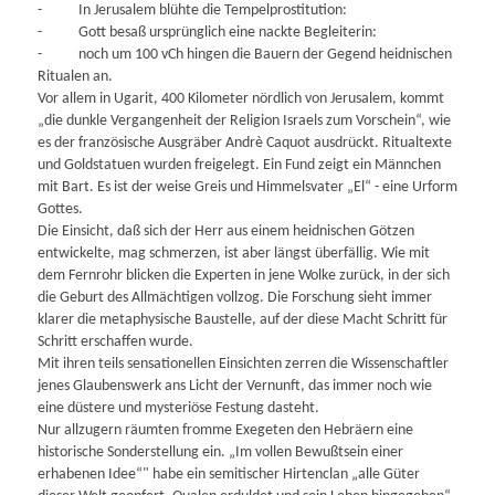
- In Jerusalem blühte die Tempelprostitution:
- Gott besaß ursprünglich eine nackte Begleiterin:
- noch um 100 vCh hingen die Bauern der Gegend heidnischen
Ritualen an.
Vor allem in Ugarit, 400 Kilometer nördlich von Jerusalem, kommt
„die dunkle Vergangenheit der Religion Israels zum Vorschein“, wie
es der französische Ausgräber Andrè Caquot ausdrückt. Ritualtexte
und Goldstatuen wurden freigelegt. Ein Fund zeigt ein Männchen
mit Bart. Es ist der weise Greis und Himmelsvater „El“ - eine Urform
Gottes.
Die Einsicht, daß sich der Herr aus einem heidnischen Götzen
entwickelte, mag schmerzen, ist aber längst überfällig. Wie mit
dem Fernrohr blicken die Experten in jene Wolke zurück, in der sich
die Geburt des Allmächtigen vollzog. Die Forschung sieht immer
klarer die metaphysische Baustelle, auf der diese Macht Schritt für
Schritt erschaffen wurde.
Mit ihren teils sensationellen Einsichten zerren die Wissenschaftler
jenes Glaubenswerk ans Licht der Vernunft, das immer noch wie
eine düstere und mysteriöse Festung dasteht.
Nur allzugern räumten fromme Exegeten den Hebräern eine
historische Sonderstellung ein. „Im vollen Bewußtsein einer
erhabenen Idee“" habe ein semitischer Hirtenclan „alle Güter