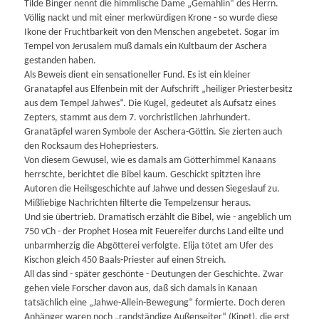
Tilde Binger nennt die himmlische Dame „Gemahlin“ des Herrn.
Völlig nackt und mit einer merkwürdigen Krone - so wurde diese
Ikone der Fruchtbarkeit von den Menschen angebetet. Sogar im
Tempel von Jerusalem muß damals ein Kultbaum der Aschera
gestanden haben.
Als Beweis dient ein sensationeller Fund. Es ist ein kleiner
Granatapfel aus Elfenbein mit der Aufschrift „heiliger Priesterbesitz
aus dem Tempel Jahwes“. Die Kugel, gedeutet als Aufsatz eines
Zepters, stammt aus dem 7. vorchristlichen Jahrhundert.
Granatäpfel waren Symbole der Aschera-Göttin. Sie zierten auch
den Rocksaum des Hohepriesters.
Von diesem Gewusel, wie es damals am Götterhimmel Kanaans
herrschte, berichtet die Bibel kaum. Geschickt spitzten ihre
Autoren die Heilsgeschichte auf Jahwe und dessen Siegeslauf zu.
Mißliebige Nachrichten filterte die Tempelzensur heraus.
Und sie übertrieb. Dramatisch erzählt die Bibel, wie - angeblich um
750 vCh - der Prophet Hosea mit Feuereifer durchs Land eilte und
unbarmherzig die Abgötterei verfolgte. Elija tötet am Ufer des
Kischon gleich 450 Baals-Priester auf einen Streich.
All das sind - später geschönte - Deutungen der Geschichte. Zwar
gehen viele Forscher davon aus, daß sich damals in Kanaan
tatsächlich eine „Jahwe-Allein-Bewegung“ formierte. Doch deren
Anhänger waren noch „randständige Außenseiter“ (Kinet), die erst