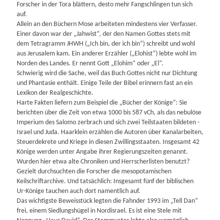
Forscher in der Tora blättern, desto mehr Fangschlingen tun sich
auf.
Allein an den Büchern Mose arbeiteten mindestens vier Verfasser.
Einer davon war der „Jahwist“, der den Namen Gottes stets mit
dem Tetragramm JHWH („Ich bin, der ich bin“) schreibt und wohl
aus Jerusalem kam. Ein anderer Erzähler („Elohist“) lebte wohl im
Norden des Landes. Er nennt Gott „Elohim“ oder „El“.
Schwierig wird die Sache, weil das Buch Gottes nicht nur Dichtung
und Phantasie enthält. Einige Teile der Bibel erinnern fast an ein
Lexikon der Realgeschichte.
Harte Fakten liefern zum Beispiel die „Bücher der Könige“: Sie
berichten über die Zeit von etwa 1000 bis 587 vCh, als das nebulöse
Imperium des Salomo zerbrach und sich zwei Teilstaaten bildeten -
Israel und Juda. Haarklein erzählen die Autoren über Kanalarbeiten,
Steuerdekrete und Kriege in diesen Zwillingsstaaten. Insgesamt 42
Könige werden unter Angabe ihrer Regierungszeiten genannt.
Wurden hier etwa alte Chroniken und Herrscherlisten benutzt?
Gezielt durchsuchten die Forscher die mesopotamischen
Keilschriftarchive. Und tatsächlich: Insgesamt fünf der biblischen
Ur-Könige tauchen auch dort namentlich auf.
Das wichtigste Beweisstück legten die Fahnder 1993 im „Tell Dan“
frei, einem Siedlungshügel in Nordisrael. Es ist eine Stele mit