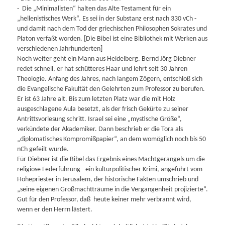
- Die „Minimalisten“ halten das Alte Testament für ein
„hellenistisches Werk“. Es sei in der Substanz erst nach 330 vCh -
und damit nach dem Tod der griechischen Philosophen Sokrates und
Platon verfaßt worden. [Die Bibel ist eine Bibliothek mit Werken aus
verschiedenen Jahrhunderten]
Noch weiter geht ein Mann aus Heidelberg. Bernd Jörg Diebner
redet schnell, er hat schütteres Haar und lehrt seit 30 Jahren
Theologie. Anfang des Jahres, nach langem Zögern, entschloß sich
die Evangelische Fakultät den Gelehrten zum Professor zu berufen.
Er ist 63 Jahre alt. Bis zum letzten Platz war die mit Holz
ausgeschlagene Aula besetzt, als der frisch Gekürte zu seiner
Antrittsvorlesung schritt. Israel sei eine „mystische Größe“,
verkündete der Akademiker. Dann beschrieb er die Tora als
„diplomatisches Kompromißpapier“, an dem womöglich noch bis 50
nCh gefeilt wurde.
Für Diebner ist die Bibel das Ergebnis eines Machtgerangels um die
religiöse Federführung - ein kulturpolitischer Krimi, angeführt vom
Hohepriester in Jerusalem, der historische Fakten umschrieb und
„seine eigenen Großmachtträume in die Vergangenheit projizierte“.
Gut für den Professor, daß heute keiner mehr verbrannt wird,
wenn er den Herrn lästert.