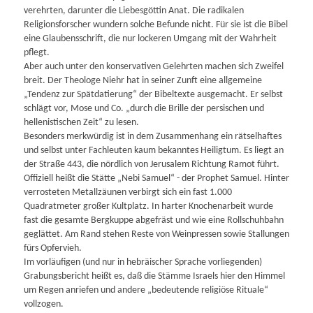
verehrten, darunter die Liebesgöttin Anat. Die radikalen
Religionsforscher wundern solche Befunde nicht. Für sie ist die Bibel
eine Glaubensschrift, die nur lockeren Umgang mit der Wahrheit
pflegt.
Aber auch unter den konservativen Gelehrten machen sich Zweifel
breit. Der Theologe Niehr hat in seiner Zunft eine allgemeine
„Tendenz zur Spätdatierung“ der Bibeltexte ausgemacht. Er selbst
schlägt vor, Mose und Co. „durch die Brille der persischen und
hellenistischen Zeit“ zu lesen.
Besonders merkwürdig ist in dem Zusammenhang ein rätselhaftes
und selbst unter Fachleuten kaum bekanntes Heiligtum. Es liegt an
der Straße 443, die nördlich von Jerusalem Richtung Ramot führt.
Offiziell heißt die Stätte „Nebi Samuel“ - der Prophet Samuel. Hinter
verrosteten Metallzäunen verbirgt sich ein fast 1.000
Quadratmeter großer Kultplatz. In harter Knochenarbeit wurde
fast die gesamte Bergkuppe abgefräst und wie eine Rollschuhbahn
geglättet. Am Rand stehen Reste von Weinpressen sowie Stallungen
fürs Opfervieh.
Im vorläufigen (und nur in hebräischer Sprache vorliegenden)
Grabungsbericht heißt es, daß die Stämme Israels hier den Himmel
um Regen anriefen und andere „bedeutende religiöse Rituale“
vollzogen.