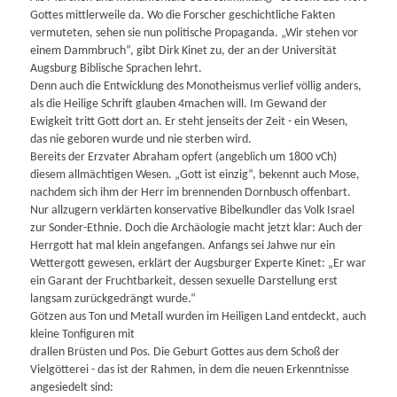
Gottes mittlerweile da. Wo die Forscher geschichtliche Fakten
vermuteten, sehen sie nun politische Propaganda. „Wir stehen vor
einem Dammbruch“, gibt Dirk Kinet zu, der an der Universität
Augsburg Biblische Sprachen lehrt.
Denn auch die Entwicklung des Monotheismus verlief völlig anders,
als die Heilige Schrift glauben 4machen will. Im Gewand der
Ewigkeit tritt Gott dort an. Er steht jenseits der Zeit - ein Wesen,
das nie geboren wurde und nie sterben wird.
Bereits der Erzvater Abraham opfert (angeblich um 1800 vCh)
diesem allmächtigen Wesen. „Gott ist einzig“, bekennt auch Mose,
nachdem sich ihm der Herr im brennenden Dornbusch offenbart.
Nur allzugern verklärten konservative Bibelkundler das Volk Israel
zur Sonder-Ethnie. Doch die Archäologie macht jetzt klar: Auch der
Herrgott hat mal klein angefangen. Anfangs sei Jahwe nur ein
Wettergott gewesen, erklärt der Augsburger Experte Kinet: „Er war
ein Garant der Fruchtbarkeit, dessen sexuelle Darstellung erst
langsam zurückgedrängt wurde.“
Götzen aus Ton und Metall wurden im Heiligen Land entdeckt, auch
kleine Tonfiguren mit
drallen Brüsten und Pos. Die Geburt Gottes aus dem Schoß der
Vielgötterei - das ist der Rahmen, in dem die neuen Erkenntnisse
angesiedelt sind: