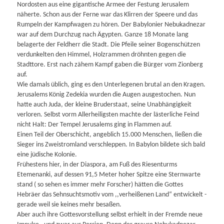
Nordosten aus eine gigantische Armee der Festung Jerusalem
näherte. Schon aus der Ferne war das Klirren der Speere und das
Rumpeln der Kampfwagen zu hören. Der Babylonier Nebukadnezar
war auf dem Durchzug nach Ägypten. Ganze 18 Monate lang
belagerte der Feldherr die Stadt. Die Pfeile seiner Bogenschützen
verdunkelten den Himmel, Holzrammen dröhnten gegen die
Stadttore. Erst nach zähem Kampf gaben die Bürger vom Zionberg
auf.
Wie damals üblich, ging es den Unterlegenen brutal an den Kragen.
Jerusalems König Zedekia wurden die Augen ausgestochen. Nun
hatte auch Juda, der kleine Bruderstaat, seine Unabhängigkeit
verloren. Selbst vorm Allerheiligsten machte der lästerliche Feind
nicht Halt: Der Tempel Jerusalems ging in Flammen auf.
Einen Teil der Oberschicht, angeblich 15.000 Menschen, ließen die
Sieger ins Zweistromland verschleppen. In Babylon bildete sich bald
eine jüdische Kolonie.
Frühestens hier, in der Diaspora, am Fuß des Riesenturms
Etemenanki, auf dessen 91,5 Meter hoher Spitze eine Sternwarte
stand ( so sehen es immer mehr Forscher) hätten die Gottes
Hebräer das Sehnsuchtsmotiv vom ,,verheißenen Land“ entwickelt -
gerade weil sie keines mehr besaßen.
Aber auch ihre Gottesvorstellung selbst erhielt in der Fremde neue