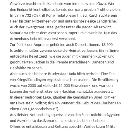
Gewürze brachten die Kaufleute vom Jemen bis nach Gaza. Wer
den Endpunkt kontrollierte, konnte den ganz großen Profit erzielen.
Im Jahre 732 vCh griff König Tiglatpileser III. zu. Rasch rückte sein
Heer bis zum Mittelmeer vor und unterjochte riesige Landstriche.
Auch der Zwergstaat Israel geriet unter die Räder. Als Provinz
Samaria wurde er dem assyrischen Imperium einverleibt. Nur das
Armenhaus Juda blieb vorerst verschont.
Zur Politik der Angreifer gehörten auch Deportationen. 13.500
Israeliten mußten zwangsweise die Heimat verlassen. Ein in Ninive
entdecktes Relief zeigt, wie die Juden mit krummen Rücken und
geschulterten Säcken in die Fremde marschieren. Daneben sind
Gepfählte zu sehen.
Aber auch der kleinere Bruderstaat Juda blieb bedroht. Eine Flut
von Kriegsflüchtlingen ergoß sich nach Jerusalem. Die Bevölkerung
wuchs von 2000 auf vielleicht 15.000 Einwohner - und war den
Launen des waffenstrotzenden Nachbarn schutzlos ausgesetzt.
In dieser bedrohten Lage, glauben die gemäßigten Bibel- Kritiker
um Finkelstein, vollzog sich ein Wunder: die Geburt des Glaubens an
einen Gott („Monotheismus“).
Aus tiefster Not und eingequetscht von den Supermächten Ägypten
und Assyrien, so das Szenario, habe sich das kleine Juda zur
Offensive entschlossen und Rettung gesucht. Weil es kaum Militär