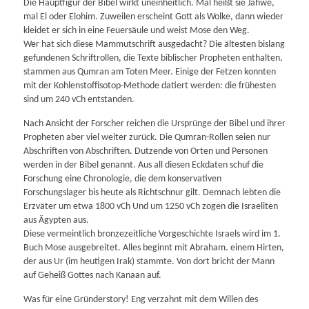
Die Hauptfigur der Bibel wirkt uneinheitlich. Mal heißt sie Jahwe,
mal El oder Elohim. Zuweilen erscheint Gott als Wolke, dann wieder
kleidet er sich in eine Feuersäule und weist Mose den Weg.
Wer hat sich diese Mammutschrift ausgedacht? Die ältesten bislang
gefundenen Schriftrollen, die Texte biblischer Propheten enthalten,
stammen aus Qumran am Toten Meer. Einige der Fetzen konnten
mit der Kohlenstoffisotop-Methode datiert werden: die frühesten
sind um 240 vCh entstanden.
Nach Ansicht der Forscher reichen die Ursprünge der Bibel und ihrer
Propheten aber viel weiter zurück. Die Qumran-Rollen seien nur
Abschriften von Abschriften. Dutzende von Orten und Personen
werden in der Bibel genannt. Aus all diesen Eckdaten schuf die
Forschung eine Chronologie, die dem konservativen
Forschungslager bis heute als Richtschnur gilt. Demnach lebten die
Erzväter um etwa 1800 vCh Und um 1250 vCh zogen die Israeliten
aus Ägypten aus.
Diese vermeintlich bronzezeitliche Vorgeschichte Israels wird im 1.
Buch Mose ausgebreitet. Alles beginnt mit Abraham. einem Hirten,
der aus Ur (im heutigen Irak) stammte. Von dort bricht der Mann
auf Geheiß Gottes nach Kanaan auf.
Was für eine Gründerstory! Eng verzahnt mit dem Willen des