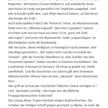
Regenten. 300 weitere Frauen liebkost er auf unehelicher Basis.
Sein Palast ist riesig und gemütlich mit Teppichen ausgelegt. Und
ehe Schatulle quillt über: Laut Bibel übertraf Salomo „an Reichtum
alle Könige der Erde“.
Auch kulturpolitisch klotzt der Monarch. Mose, als Wüstennomade,
hatte noch im „Offenbarungszelt“ dem Herrn geopfert. Salomo
errichtet Gott nun ein Haus aus Stein. Es ist „ganz mit Gold
überzogen“ und innen mit libanesischer Zeder ausgeschlagen. Im
Allerheiligsten steht die Bundeslade.
Alle Versuche, dieses Heiligtum archäologisch nachzuweisen, sind
allerdings gescheitert. „Wir haben nicht mal den Grundriß des
Tempels“, gibt der Forscher Bloedhorn zu. Kein Zweifel, das Alte
Testament fabuliert. Hütten werden zu Palästen hochstilisiert. Die
Landnahme in Kanaan ist Nonsens. Ob Mose je gelebt hat, bleibt
zweifelhaft. Und die Geschichte von Salomo gilt dem Schweizer
Alttestamentler Othmar Keel als eine „Idealzeit“ ohne historischen
Kern.
Wer griff da ins Rad der Geschichte? Welchen Zweck verfolgte er?
Und - besonders wichtig - wie lange war die biblische
Propagandamaschine in Betrieb?
Die Lösung dieser Fragen bereitet einiges Kopfzerbrechen. Die
Urheber der Heiligen Schrift gingen geschickt zu Werke. Je mehr die