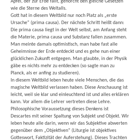
Apfel, der zur Erde fällt, gehorcht den gleiche Gesetzen
wie die Sterne des Weltalls.
Gott hat in diesem Weltbild nur noch Platz als „erste
Ursache“ (prima causa). Der nächste Schritt heißt dann:
Die prima causa liegt in der Welt selbst, am Anfang steht
die Materie, prima causa und Substanz fallen zusammen.
Man meinte damals optimistisch, man habe fast alle
Geheimnisse der Erde entdeckt und es gehe nun einer
glücklichen Zukunft entgegen. Man glaubte, in der Physik
gäbe es nichts mehr zu entdecken (so sagte man zu
Planck, als er anfing zu studieren).
In diesem Weltbild leben heute viele Menschen, die das
magische Weltbild verlassen haben. Diese Anschauung ist
leicht, weil sie klar und einleuchtend ist und alles erklären
kann. Vor allem die Lehrer vertreten diese Lehre.
Philosophische Voraussetzung dieses Denkens ist
Descartes mit seiner Spaltung von Subjekt und Objekt. Wir
leben heute alle darin, wenn wir das Subjektive abwerten
gegenüber dem „Objektiven“ (Liturgie ist objektives
Gotteswort, Faktizität der Auferstehung). Dieses Trachten