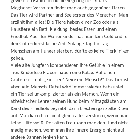
geweihten Raum und keine Segnung des Altars.
Magisches Verhalten findet man auch gegenüber Tieren.
Das Tier wird Partner und Seelsorger des Menschen: Man
erzählt ihm alles! Die Tiere haben einen Zoo oder als
Haustiere ein Bett, Kleidung, bestes Essen und einen
Friedhof. Aber für Waisenkinder hat man kein Geld und für
den Gottesdienst keine Zeit. Solange Tag für Tag
Menschen am Hunger sterben, dürfte es keine Tierkliniken
geben.
Viele alte Jungfern kompensieren ihre Gefühle in einem
Tier. Kinderlose Frauen haben eine Katze. Auf einem
Grabstein steht: „Ein Tier? Nein: ein Mensch!“ Das Tier ist
aber kein Mensch. Dabei wird immer wieder behauptet,
ein Tier sei unkomplizierter als ein Mensch. Wenn ein
atheistischer Lehrer seinen Hund beim Mittagsläuten am
Rand des Friedhofs begräbt, dann brechen ganz alte Riten
auf. Man kann hier nicht gleich alles zerstören, wenn man
keine Hilfe weiß. Der alten Frau kann man den Hund nicht
madig machen, wenn man ihre innere Energie nicht auf
andere Bahnen lenken kann.