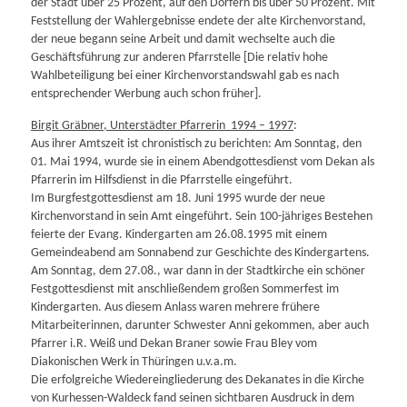
der Stadt über 25 Prozent, auf den Dörfern bis über 50 Prozent. Mit
Feststellung der Wahlergebnisse endete der alte Kirchenvorstand,
der neue begann seine Arbeit und damit wechselte auch die
Geschäftsführung zur anderen Pfarrstelle [Die relativ hohe
Wahlbeteiligung bei einer Kirchenvorstandswahl gab es nach
entsprechender Werbung auch schon früher].
Birgit Gräbner, Unterstädter Pfarrerin 1994 – 1997
:
Aus ihrer Amtszeit ist chronistisch zu berichten: Am Sonntag, den
01. Mai 1994, wurde sie in einem Abendgottesdienst vom Dekan als
Pfarrerin im Hilfsdienst in die Pfarrstelle eingeführt.
Im Burgfestgottesdienst am 18. Juni 1995 wurde der neue
Kirchenvorstand in sein Amt eingeführt. Sein 100-jähriges Bestehen
feierte der Evang. Kindergarten am 26.08.1995 mit einem
Gemeindeabend am Sonnabend zur Geschichte des Kindergartens.
Am Sonntag, dem 27.08., war dann in der Stadtkirche ein schöner
Festgottesdienst mit anschließendem großen Sommerfest im
Kindergarten. Aus diesem Anlass waren mehrere frühere
Mitarbeiterinnen, darunter Schwester Anni gekommen, aber auch
Pfarrer i.R. Weiß und Dekan Braner sowie Frau Bley vom
Diakonischen Werk in Thüringen u.v.a.m.
Die erfolgreiche Wiedereingliederung des Dekanates in die Kirche
von Kurhessen-Waldeck fand seinen sichtbaren Ausdruck in dem