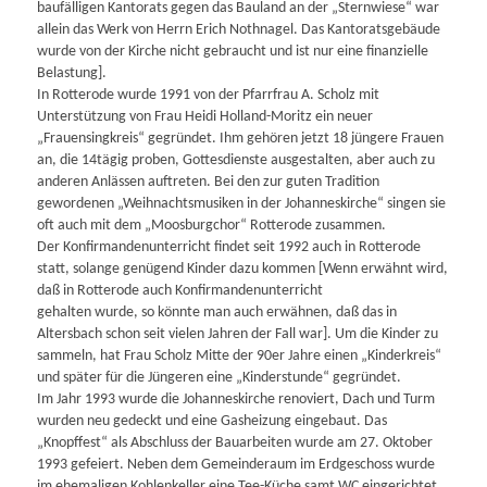
baufälligen Kantorats gegen das Bauland an der „Sternwiese“ war
allein das Werk von Herrn Erich Nothnagel. Das Kantoratsgebäude
wurde von der Kirche nicht gebraucht und ist nur eine finanzielle
Belastung].
In Rotterode wurde 1991 von der Pfarrfrau A. Scholz mit
Unterstützung von Frau Heidi Holland-Moritz ein neuer
„Frauensingkreis“ gegründet. Ihm gehören jetzt 18 jüngere Frauen
an, die 14tägig proben, Gottesdienste ausgestalten, aber auch zu
anderen Anlässen auftreten. Bei den zur guten Tradition
gewordenen „Weihnachtsmusiken in der Johanneskirche“ singen sie
oft auch mit dem „Moosburgchor“ Rotterode zusammen.
Der Konfirmandenunterricht findet seit 1992 auch in Rotterode
statt, solange genügend Kinder dazu kommen [Wenn erwähnt wird,
daß in Rotterode auch Konfirmandenunterricht
gehalten wurde, so könnte man auch erwähnen, daß das in
Altersbach schon seit vielen Jahren der Fall war]. Um die Kinder zu
sammeln, hat Frau Scholz Mitte der 90er Jahre einen „Kinderkreis“
und später für die Jüngeren eine „Kinderstunde“ gegründet.
Im Jahr 1993 wurde die Johanneskirche renoviert, Dach und Turm
wurden neu gedeckt und eine Gasheizung eingebaut. Das
„Knopffest“ als Abschluss der Bauarbeiten wurde am 27. Oktober
1993 gefeiert. Neben dem Gemeinderaum im Erdgeschoss wurde
im ehemaligen Kohlenkeller eine Tee-Küche samt WC eingerichtet,