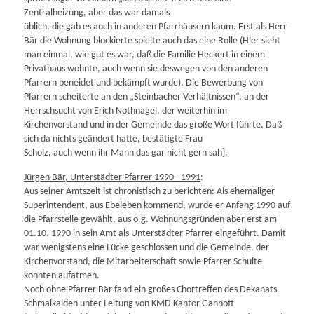
Zentralheizung, aber das war damals
üblich, die gab es auch in anderen Pfarrhäusern kaum. Erst als Herr
Bär die Wohnung blockierte spielte auch das eine Rolle (Hier sieht
man einmal, wie gut es war, daß die Familie Heckert in einem
Privathaus wohnte, auch wenn sie deswegen von den anderen
Pfarrern beneidet und bekämpft wurde). Die Bewerbung von
Pfarrern scheiterte an den „Steinbacher Verhältnissen“, an der
Herrschsucht von Erich Nothnagel, der weiterhin im
Kirchenvorstand und in der Gemeinde das große Wort führte. Daß
sich da nichts geändert hatte, bestätigte Frau
Scholz, auch wenn ihr Mann das gar nicht gern sah].
Jürgen Bär, Unterstädter Pfarrer 1990 - 1991
:
Aus seiner Amtszeit ist chronistisch zu berichten: Als ehemaliger
Superintendent, aus Ebeleben kommend, wurde er Anfang 1990 auf
die Pfarrstelle gewählt, aus o.g. Wohnungsgründen aber erst am
01.10. 1990 in sein Amt als Unterstädter Pfarrer eingeführt. Damit
war wenigstens eine Lücke geschlossen und die Gemeinde, der
Kirchenvorstand, die Mitarbeiterschaft sowie Pfarrer Schulte
konnten aufatmen.
Noch ohne Pfarrer Bär fand ein großes Chortreffen des Dekanats
Schmalkalden unter Leitung von KMD Kantor Gannott