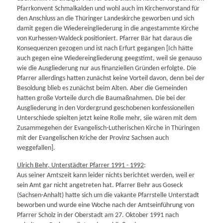
Pfarrkonvent Schmalkalden und wohl auch im Kirchenvorstand für
den Anschluss an die Thüringer Landeskirche geworben und sich
damit gegen die Wiedereingliederung in die angestammte Kirche
von Kurhessen-Waldeck positioniert. Pfarrer Bär hat daraus die
Konsequenzen gezogen und ist nach Erfurt gegangen [Ich hätte
auch gegen eine Wiedereingliederung geegstimt, weil sie genauso
wie die Ausgliederung nur aus finanziellen Gründen erfolgte. Die
Pfarrer allerdings hatten zunächst keine Vorteil davon, denn bei der
Besoldung blieb es zunächst beim Alten. Aber die Gemeinden
hatten große Vorteile durch die Baumaßnahmen. Die bei der
Ausgliederung in den Vordergrund geschobenen konfessionellen
Unterschiede spielten jetzt keine Rolle mehr, siie wären mit dem
Zusammegehen der Evangelisch-Lutherischen Kirche in Thüringen
mit der Evangelischen Kriche der Provinz Sachsen auch
weggefallen].
Ulrich Behr, Unterstädter Pfarrer 1991 - 1992
:
Aus seiner Amtszeit kann leider nichts berichtet werden, weil er
sein Amt gar nicht angetreten hat. Pfarrer Behr aus Goseck
(Sachsen-Anhalt) hatte sich um die vakante Pfarrstelle Unterstadt
beworben und wurde eine Woche nach der Amtseinführung von
Pfarrer Scholz in der Oberstadt am 27. Oktober 1991 nach