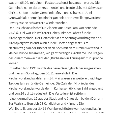
was am 05.02. mit einem Festgottesdienst begangen wurde. Die
Gemeinde nahm daran regen Anteil und freute sich, mit Schwester
Christa Urban aus der Gemeindepflege und Schwester Anni
Grünwald als ehemalige Kindergartenleiterin zwei liebgewordene,
unvergessene Schwestern wiederzusehen.
Der Besuch von Bischof Dr. Zippert aus Kassel am Wochenende
25./26. Juni war ein weiterer Höhepunkt des Jahres für die
Kirchengemeinde. Der Gottesdienst am Sonntagvormittag war als
Kirchspielgottesdienst auch für die Dörfer angesetzt. Am
Nachmittag saß der Bischof dann noch mit dem Kirchenvorstand in
kleiner Runde zusammen, wo ganz zwanglos Probleme und Fragen
des Zusammenwachsens der „Kurhessen in Thüringen“ zur Sprache
kamen.
Im selben Jahr 1994 wurde das neue Gesangbuch herausgegeben
und hier am Sonntag, den 06.11. eingeführt. Die
Kirchenvorstandswahlen am 14. Mai waren ein weiterer, wichtiger
Tag des Jahres für die Gemeinde. Die Zahl der Mitglieder des
Kirchenvorstandes wurde der in Kurhessen üblichen Zahl angepasst
und von 24 auf 18 reduziert. Die Verteilung ist seitdem
folgendermaßen: 12 aus der Stadt und je 3 aus den beiden Dörfern.
Zur Wahl stellten sich 23 Kandidaten und – innen. Die
Wahlbeteiligung der 3.418 Wahlberechtigten war hoch und lag in