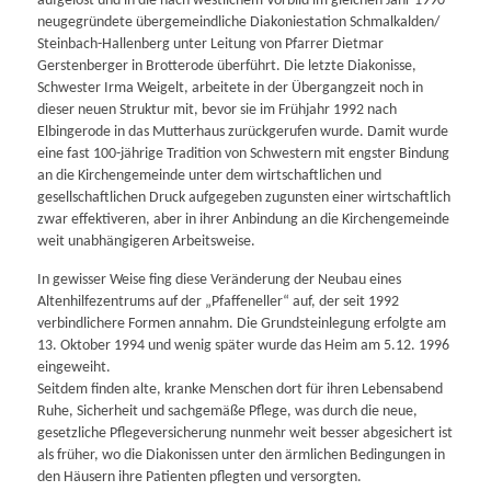
aufgelöst und in die nach westlichem Vorbild im gleichen Jahr 1990
neugegründete übergemeindliche Diakoniestation Schmalkalden/
Steinbach-Hallenberg unter Leitung von Pfarrer Dietmar
Gerstenberger in Brotterode überführt. Die letzte Diakonisse,
Schwester Irma Weigelt, arbeitete in der Übergangzeit noch in
dieser neuen Struktur mit, bevor sie im Frühjahr 1992 nach
Elbingerode in das Mutterhaus zurückgerufen wurde. Damit wurde
eine fast 100-jährige Tradition von Schwestern mit engster Bindung
an die Kirchengemeinde unter dem wirtschaftlichen und
gesellschaftlichen Druck aufgegeben zugunsten einer wirtschaftlich
zwar effektiveren, aber in ihrer Anbindung an die Kirchengemeinde
weit unabhängigeren Arbeitsweise.
In gewisser Weise fing diese Veränderung der Neubau eines
Altenhilfezentrums auf der „Pfaffeneller“ auf, der seit 1992
verbindlichere Formen annahm. Die Grundsteinlegung erfolgte am
13. Oktober 1994 und wenig später wurde das Heim am 5.12. 1996
eingeweiht.
Seitdem finden alte, kranke Menschen dort für ihren Lebensabend
Ruhe, Sicherheit und sachgemäße Pflege, was durch die neue,
gesetzliche Pflegeversicherung nunmehr weit besser abgesichert ist
als früher, wo die Diakonissen unter den ärmlichen Bedingungen in
den Häusern ihre Patienten pflegten und versorgten.