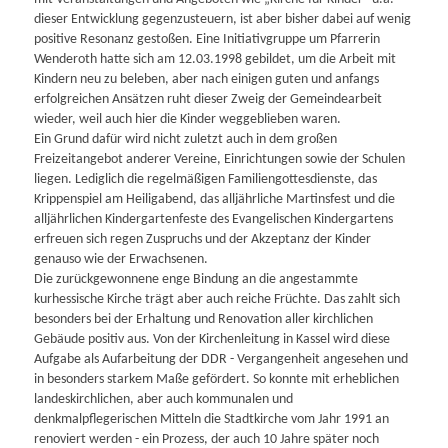
dieser Entwicklung gegenzusteuern, ist aber bisher dabei auf wenig
positive Resonanz gestoßen. Eine Initiativgruppe um Pfarrerin
Wenderoth hatte sich am 12.03.1998 gebildet, um die Arbeit mit
Kindern neu zu beleben, aber nach einigen guten und anfangs
erfolgreichen Ansätzen ruht dieser Zweig der Gemeindearbeit
wieder, weil auch hier die Kinder weggeblieben waren.
Ein Grund dafür wird nicht zuletzt auch in dem großen
Freizeitangebot anderer Vereine, Einrichtungen sowie der Schulen
liegen. Lediglich die regelmäßigen Familiengottesdienste, das
Krippenspiel am Heiligabend, das alljährliche Martinsfest und die
alljährlichen Kindergartenfeste des Evangelischen Kindergartens
erfreuen sich regen Zuspruchs und der Akzeptanz der Kinder
genauso wie der Erwachsenen.
Die zurückgewonnene enge Bindung an die angestammte
kurhessische Kirche trägt aber auch reiche Früchte. Das zahlt sich
besonders bei der Erhaltung und Renovation aller kirchlichen
Gebäude positiv aus. Von der Kirchenleitung in Kassel wird diese
Aufgabe als Aufarbeitung der DDR - Vergangenheit angesehen und
in besonders starkem Maße gefördert. So konnte mit erheblichen
landeskirchlichen, aber auch kommunalen und
denkmalpflegerischen Mitteln die Stadtkirche vom Jahr 1991 an
renoviert werden - ein Prozess, der auch 10 Jahre später noch