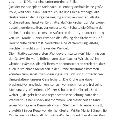
gesamten DDR, nur eine untergeordnete Rolle.
[Bei der Wende spielte Steinbach-Hallenberg deshalb keine große
Rolle, weil der Dekan, Pfarrer Schulte und Erich Nothnagel alle
Bestrebungen der Bürgerbewegung abblocken wollten. Als die
Kirchenleitung längst verfügt hatte, daß die Kirchen zur Verfügung
gestellt werden sollten, verweigerte Herr Schulte die Öffnung der
Kirche. Erst das entschlossene Auftreten der Bürger unter Leitung
von Frau Marie Bühner erwirkte die Öffnung der Kirchentür. Daß
Herr Schulte dann am 8. November eine Versammlung leitete,
machte ihn nicht zum Träger der Wende].
Die Initiative zu den ersten „Wendeveranstaltungen“ hier ging von
der Gastwirtin Marie Bühner vom „Steinbacher Wirtshaus“ im
Oktober 1989 aus, die mit ihren Mitdemonstranten erreichte, dass
auch in Steinbach Menschen in der Kirche zusammen kommen
konnten zum Gebet, zum Meinungsaustausch und zur friedlichen
Umgestaltung unserer Gesellschaft. „Die Kirche war dabei
brechend voll und jeder konnte nach vorn kommen und frei seine
Meinung sagen“, erinnert Pfarrer Schulte in der Chronik. Und
weiter: „Die geistliche wie organisatorische Leitung hatte der
Prädikant Rainer Usbeck übernommen. Von dieser Zeit an fand
jeden Montag eine Demonstration in Steinbach-Hallenberg statt,
angeführt in der Regel von der handfesten Wirtin Marie Bühner. Sie
führte von der Kirche die Hauptstraße hinauf und über den großen