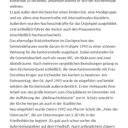
Rotterode zu versehen, ansonsten konnte er sich der Kirchenmusik
widmen.
Es gab außer dem Kirchenchor einen Kinderchor, eine Musikgruppe
und vor allem eine Konzertreihe mit internationalen Künstlern.
Außerdem wurden Nachwuchskräfte für das Orgelspiel ausgebildet.
Und schließlich führte der Kantor auch den Posaunenchor
einschließlich Nachwuchsarbeit).
Das ehemalige Rüstzeitenheim im Dachgeschoss des
Gemeindehauses wurde darum im Frühjahr 1993 zu einer schönen
Wohnung für die Kantorenstelle ausgebaut. Dabei entstanden für
die Gemeindearbeit auch ein neues WC, ein Klubraum und zwei
Abstellräume. Nach mehreren vergeblichen Bemühungen gelang es
dem Kirchenvorstand schließlich, die neue Kantorenstelle mit Frau
Dorothea Krüger aus Eschweiler bei Aachen zu besetzen. Am
Palmsonntag, den 04. April 1993 wurde sie eingeführt und belebt
seitdem die Kirchenmusik außerordentlich. Erster Höhepunkt ihrer
Arbeit war das große Konzert zum Chorjubiläum im Dezember mit
der Aufführung der „Weihnachtshistorie“ von H. Schütz sowohl in
der Kirche Herges als auch in der Stadtkirche.
Neu eingeführt wurde Ostern 1992 von Pfarrer Scholz die „Feier der
Osternacht“, die am Ostermorgen um 5.30 Uhr in der
Friedhofskirche beginnt (Es gab auch schon vorher die
Auferstehungsfeier auf dem Friedhof). Nach anfänglichem Zögern