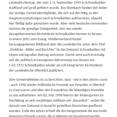
Landeskirchentag, der vom 1.-3. September 1995 in Schmalkalden
stattfand und groß gefeiert wurde. Aus Steinbach fanden sich leider
nur wenige Gemeindemitglieder, die sich auf den Weg zu den
Hauptveranstaltungen nach Schmalkalden aufmachten, obwohl
hier fleißig dafür geworben wurde. Aber viele hessische Gemeinden
nutzten die günstige Gelegenheit, den neu wieder
dazugekommenen Kirchenkreis Schmalkalden kennen zu lernen.
In einem 2001 vom Evang. Medienverband Kassel
herausgegebenen Bildband über die Landeskirche unter dem Titel
„Einblicke - Bilder und Berichte“ ist das Dekanat Schmalkalden mit
einem extragroßen Beitrag vertreten. Damit wird auch erstmalig
seit der politisch erzwungenen Abtrennung von Hessen am
1.02.1972 Schmalkalden wieder als voll integrierter Kirchenkreis
der Landeskirche öffentlich publiziert.
Vom Gemeindeleben ist zu berichten, dass - wie in den Jahren zuvor
- auch 1996 wieder holländische Freunde aus Pynacker in Oberhof
zu Gast waren und über den Frauenkreis die lebendigen Kontakte
zu uns aufnahmen. Am 02. Mai 1996 feierte der Kindergarten im
Nachklang an sein vorjähriges Jubiläum ein „Baumfest“, wobei die
damals vom Dekanat in Aussicht gestellten Bäumchen gepflanzt
wurden. Ende des Jahres erhielt die Kirchengemeinde die wertvolle
Avenarius-Chronik zurück, die in Weimar im Hauptstaatsarchiv