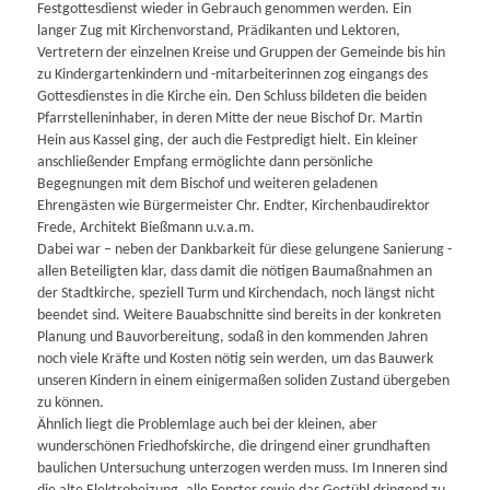
Festgottesdienst wieder in Gebrauch genommen werden. Ein
langer Zug mit Kirchenvorstand, Prädikanten und Lektoren,
Vertretern der einzelnen Kreise und Gruppen der Gemeinde bis hin
zu Kindergartenkindern und -mitarbeiterinnen zog eingangs des
Gottesdienstes in die Kirche ein. Den Schluss bildeten die beiden
Pfarrstelleninhaber, in deren Mitte der neue Bischof Dr. Martin
Hein aus Kassel ging, der auch die Festpredigt hielt. Ein kleiner
anschließender Empfang ermöglichte dann persönliche
Begegnungen mit dem Bischof und weiteren geladenen
Ehrengästen wie Bürgermeister Chr. Endter, Kirchenbaudirektor
Frede, Architekt Bießmann u.v.a.m.
Dabei war – neben der Dankbarkeit für diese gelungene Sanierung -
allen Beteiligten klar, dass damit die nötigen Baumaßnahmen an
der Stadtkirche, speziell Turm und Kirchendach, noch längst nicht
beendet sind. Weitere Bauabschnitte sind bereits in der konkreten
Planung und Bauvorbereitung, sodaß in den kommenden Jahren
noch viele Kräfte und Kosten nötig sein werden, um das Bauwerk
unseren Kindern in einem einigermaßen soliden Zustand übergeben
zu können.
Ähnlich liegt die Problemlage auch bei der kleinen, aber
wunderschönen Friedhofskirche, die dringend einer grundhaften
baulichen Untersuchung unterzogen werden muss. Im Inneren sind