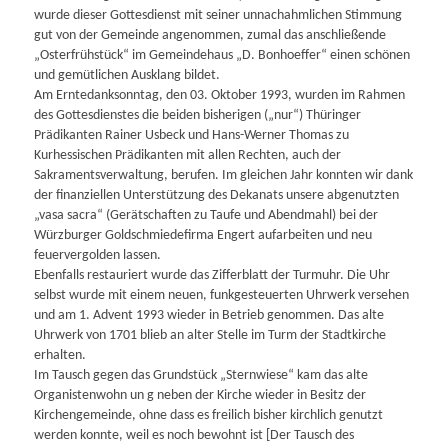
wurde dieser Gottesdienst mit seiner unnachahmlichen Stimmung
gut von der Gemeinde angenommen, zumal das anschließende
„Osterfrühstück“ im Gemeindehaus „D. Bonhoeffer“ einen schönen
und gemütlichen Ausklang bildet.
Am Erntedanksonntag, den 03. Oktober 1993, wurden im Rahmen
des Gottesdienstes die beiden bisherigen („nur“) Thüringer
Prädikanten Rainer Usbeck und Hans-Werner Thomas zu
Kurhessischen Prädikanten mit allen Rechten, auch der
Sakramentsverwaltung, berufen. Im gleichen Jahr konnten wir dank
der finanziellen Unterstützung des Dekanats unsere abgenutzten
„vasa sacra“ (Gerätschaften zu Taufe und Abendmahl) bei der
Würzburger Goldschmiedefirma Engert aufarbeiten und neu
feuervergolden lassen.
Ebenfalls restauriert wurde das Zifferblatt der Turmuhr. Die Uhr
selbst wurde mit einem neuen, funkgesteuerten Uhrwerk versehen
und am 1. Advent 1993 wieder in Betrieb genommen. Das alte
Uhrwerk von 1701 blieb an alter Stelle im Turm der Stadtkirche
erhalten.
Im Tausch gegen das Grundstück „Sternwiese“ kam das alte
Organistenwohn un g neben der Kirche wieder in Besitz der
Kirchengemeinde, ohne dass es freilich bisher kirchlich genutzt
werden konnte, weil es noch bewohnt ist [Der Tausch des