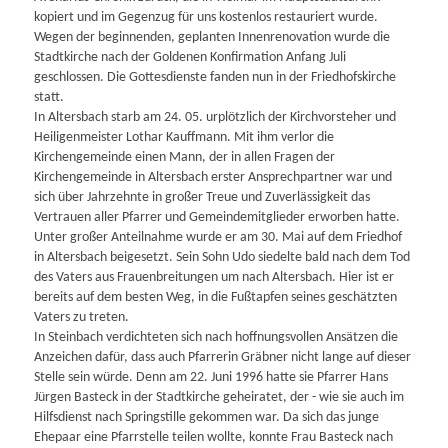
kopiert und im Gegenzug für uns kostenlos restauriert wurde.
Wegen der beginnenden, geplanten Innenrenovation wurde die
Stadtkirche nach der Goldenen Konfirmation Anfang Juli
geschlossen. Die Gottesdienste fanden nun in der Friedhofskirche
statt.
In Altersbach starb am 24. 05. urplötzlich der Kirchvorsteher und
Heiligenmeister Lothar Kauffmann. Mit ihm verlor die
Kirchengemeinde einen Mann, der in allen Fragen der
Kirchengemeinde in Altersbach erster Ansprechpartner war und
sich über Jahrzehnte in großer Treue und Zuverlässigkeit das
Vertrauen aller Pfarrer und Gemeindemitglieder erworben hatte.
Unter großer Anteilnahme wurde er am 30. Mai auf dem Friedhof
in Altersbach beigesetzt. Sein Sohn Udo siedelte bald nach dem Tod
des Vaters aus Frauenbreitungen um nach Altersbach. Hier ist er
bereits auf dem besten Weg, in die Fußtapfen seines geschätzten
Vaters zu treten.
In Steinbach verdichteten sich nach hoffnungsvollen Ansätzen die
Anzeichen dafür, dass auch Pfarrerin Gräbner nicht lange auf dieser
Stelle sein würde. Denn am 22. Juni 1996 hatte sie Pfarrer Hans
Jürgen Basteck in der Stadtkirche geheiratet, der - wie sie auch im
Hilfsdienst nach Springstille gekommen war. Da sich das junge
Ehepaar eine Pfarrstelle teilen wollte, konnte Frau Basteck nach