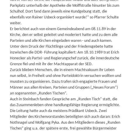
Parkplatz unterhalb der Apotheke die Wolffstraße hinunter bis zum
Schulhof. Dort fand dann jeweils eine Kundgebung statt, die
ebenfalls von Rainer Usbeck organisiert wurde!“ so Pfarrer Schulte
weiter.
Er berichtet auch von einem Gemeindeabend am 08.11.89 in der
Kirche, den er selbst geleitet und moderiert hatte und zu dem alle
Parteien und alle Kirchen eingeladen waren - und auch kamen.
Unter dem Druck der Flüchtlinge und der Friedensgebete hatte
inzwischen die DDR- Führung kapituliert: Am 18.10.1989 trat Erich
Honecker als Partei- und Regierungschef zurück, die innerdeutsche
Grenze fiel und mit ihr der Machtapparat der SED.
Zurück blieben Menschen, die in einem Machtvakuum ihr Leben
nun selbst, in Freiheit und ohne Parteidoktrin versuchen wollten und
mussten zu organisieren. Dazu trafen sich engagierte Frauen und
Männer aus allen Kreisen, Parteien und Gruppen („Neues Forum“)
an sogenannten „Runden Tischen“.
Auch in Steinbach fanden Gespräche am „Runden Tisch“ statt, die
das Zusammenleben ohne handlungsfähige Regierung ermöglichte.
Die Leitung hatte auch da meistens Prädikant Usbeck. Zwei
Mitglieder des Kirchenvorstandes beteiligten sich auch daran: Erich
Nothnagel und Wolfgang Pyka. Aus den Mitgliedern dieses „Runden
Tisches“ ging u.a. der spätere erste, frei gewählte Bürgermeister