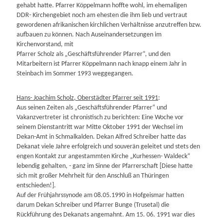
gehabt hatte. Pfarrer Köppelmann hoffte wohl, im ehemaligen
DDR- Kirchengebiet noch am ehesten die ihm lieb und vertraut
gewordenen afrikanischen kirchlichen Verhältnisse anzutreffen bzw.
aufbauen zu können. Nach Auseinandersetzungen im
Kirchenvorstand, mit
Pfarrer Scholz als „Geschäftsführender Pfarrer“, und den
Mitarbeitern ist Pfarrer Köppelmann nach knapp einem Jahr in
Steinbach im Sommer 1993 weggegangen.
Hans- Joachim Scholz, Oberstädter Pfarrer seit 1991
:
Aus seinen Zeiten als „Geschäftsführender Pfarrer“ und
Vakanzvertreter ist chronistisch zu berichten: Eine Woche vor
seinem Dienstantritt war Mitte Oktober 1991 der Wechsel im
Dekan-Amt in Schmalkalden. Dekan Alfred Schreiber hatte das
Dekanat viele Jahre erfolgreich und souverän geleitet und stets den
engen Kontakt zur angestammten Kirche „Kurhessen- Waldeck“
lebendig gehalten, - ganz im Sinne der Pfarrerschaft [Diese hatte
sich mit großer Mehrheit für den Anschluß an Thüringen
entschieden!].
Auf der Frühjahrssynode am 08.05.1990 in Hofgeismar hatten
darum Dekan Schreiber und Pfarrer Bunge (Trusetal) die
Rückführung des Dekanats angemahnt. Am 15. 06. 1991 war dies