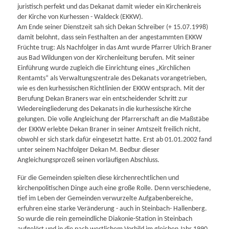
juristisch perfekt und das Dekanat damit wieder ein Kirchenkreis
der Kirche von Kurhessen - Waldeck (EKKW).
Am Ende seiner Dienstzeit sah sich Dekan Schreiber (+ 15.07.1998)
damit belohnt, dass sein Festhalten an der angestammten EKKW
Früchte trug: Als Nachfolger in das Amt wurde Pfarrer Ulrich Braner
aus Bad Wildungen von der Kirchenleitung berufen. Mit seiner
Einführung wurde zugleich die Einrichtung eines „Kirchlichen
Rentamts“ als Verwaltungszentrale des Dekanats vorangetrieben,
wie es den kurhessischen Richtlinien der EKKW entsprach. Mit der
Berufung Dekan Braners war ein entscheidender Schritt zur
Wiedereingliederung des Dekanats in die kurhessische Kirche
gelungen. Die volle Angleichung der Pfarrerschaft an die Maßstäbe
der EKKW erlebte Dekan Braner in seiner Amtszeit freilich nicht,
obwohl er sich stark dafür eingesetzt hatte. Erst ab 01.01.2002 fand
unter seinem Nachfolger Dekan M. Bedbur dieser
Angleichungsprozeß seinen vorläufigen Abschluss.
Für die Gemeinden spielten diese kirchenrechtlichen und
kirchenpolitischen Dinge auch eine große Rolle. Denn verschiedene,
tief im Leben der Gemeinden verwurzelte Aufgabenbereiche,
erfuhren eine starke Veränderung - auch in Steinbach- Hallenberg.
So wurde die rein gemeindliche Diakonie-Station in Steinbach