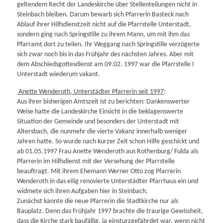
geltendem Recht der Landeskirche über Stellenteilungen nicht in
Steinbach bleiben. Darum bewarb sich Pfarrerin Basteck nach
Ablauf ihrer Hilfsdienstzeit nicht auf die Pfarrstelle Unterstadt,
sondern ging nach Springstille zu ihrem Mann, um mit ihm das
Pfarramt dort zu teilen. Ihr Weggang nach Springstille verzögerte
sich zwar noch bis in das Frühjahr des nächsten Jahres. Aber mit
dem Abschiedsgottesdienst am 09.02. 1997 war die Pfarrstelle I
Unterstadt wiederum vakant.
Anette Wenderoth, Unterstädter Pfarrerin seit 1997
:
Aus ihrer bisherigen Amtszeit ist zu berichten: Dankenswerter
Weise hatte die Landeskirche Einsicht in die beklagenswerte
Situation der Gemeinde und besonders der Unterstadt mit
Altersbach, die nunmehr die vierte Vakanz innerhalb weniger
Jahren hatte. So wurde nach kurzer Zeit schon Hilfe geschickt und
ab 01.05.1997 Frau Anette Wenderoth aus Rothenburg/ Fulda als
Pfarrerin im Hilfsdienst mit der Versehung der Pfarrstelle
beauftragt. Mit ihrem Ehemann Werner Otto zog Pfarrerin
Wenderoth in das eilig renovierte Unterstädter Pfarrhaus ein und
widmete sich ihren Aufgaben hier in Steinbach.
Zunächst kannte die neue Pfarrerin die Stadtkirche nur als
Bauplatz. Denn das Frühjahr 1997 brachte die traurige Gewissheit,
dass die Kirche stark baufällig, ja einsturzgefährdet war, wenn nicht