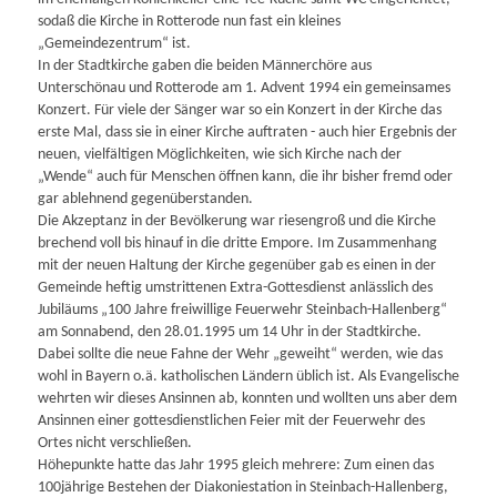
sodaß die Kirche in Rotterode nun fast ein kleines
„Gemeindezentrum“ ist.
In der Stadtkirche gaben die beiden Männerchöre aus
Unterschönau und Rotterode am 1. Advent 1994 ein gemeinsames
Konzert. Für viele der Sänger war so ein Konzert in der Kirche das
erste Mal, dass sie in einer Kirche auftraten - auch hier Ergebnis der
neuen, vielfältigen Möglichkeiten, wie sich Kirche nach der
„Wende“ auch für Menschen öffnen kann, die ihr bisher fremd oder
gar ablehnend gegenüberstanden.
Die Akzeptanz in der Bevölkerung war riesengroß und die Kirche
brechend voll bis hinauf in die dritte Empore. Im Zusammenhang
mit der neuen Haltung der Kirche gegenüber gab es einen in der
Gemeinde heftig umstrittenen Extra-Gottesdienst anlässlich des
Jubiläums „100 Jahre freiwillige Feuerwehr Steinbach-Hallenberg“
am Sonnabend, den 28.01.1995 um 14 Uhr in der Stadtkirche.
Dabei sollte die neue Fahne der Wehr „geweiht“ werden, wie das
wohl in Bayern o.ä. katholischen Ländern üblich ist. Als Evangelische
wehrten wir dieses Ansinnen ab, konnten und wollten uns aber dem
Ansinnen einer gottesdienstlichen Feier mit der Feuerwehr des
Ortes nicht verschließen.
Höhepunkte hatte das Jahr 1995 gleich mehrere: Zum einen das
100jährige Bestehen der Diakoniestation in Steinbach-Hallenberg,