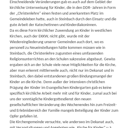
Einschneidende Veränderungen gab es auch auf dem Gebiet der
kirchliche Unterweisung für Kinder, die in den DDR- Jahren in Form
der „Christenlehre“ einen festen und anerkannten Platz im
Gemeindeleben hatte, auch in Steinbach durch den Einsatz und die
gute Arbeit der Katechetinnen und Kinderdiakoninnen.
Da es diese Form kirchlicher Zuwendung an Kinder in westlichen
Kirchen, auch der EKKW, nicht gibt, wurde mit der
Wiedereingliederung unserer Gemeinden auch dort, wo es
personell zu Neueinstellungen hätte kommen müssen wie in
Steinbach, die Christenlehre zugunsten eines umfassenden
Religionsunterrichtes an den Schulen sukzessive abgebaut. Gewiss
ergaben sich an der Schule viele neue Möglichkeiten für die Kirche,
aber man erkennt mittlerweile auch, nicht nur im Dekanat und in
Steinbach, den dabei entstandenen großen Bindungsmangel der
Kinder an die Kirche. Denn außer der intensiven christlichen
Prägung der Kinder im Evangelischen Kindergarten gab es keine
spezifisch kirchliche Arbeit mehr mit und für Kinder, zumal auch bei
uns der sonntägliche Kindergottesdienst den neuen
gesellschaftlichen Veränderung des Wochenendes hin zum Freizeit-
und Erlebnisbereich der Familie mangels Beteiligung der Kinder zum
Opfer gefallen ist.
Die Kirchengemeinde versuchte, wie anderswo im Dekanat auch,
mit Veranstaltungen und Angeboten wie „Kirche für Kinder“ u.ä.