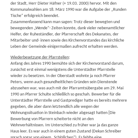
der Stadt, Herr Dieter Häfner (+ 19.03. 2000) hervor. Mit den
Kommunalwahlen am 18. März 1990 war die Aufgabe der „Runden
Tische“ erfolgreich beendet.
Zusammenfassend kann man sagen: Trotz dieser bewegten und
bewegenden „Wende“- Zeiten konnte, dank vieler nebenamtlicher
Helfer, der Ruheständler, der Pfarrerschaft des Dekanates, der
Mitarbeiter und- innen sowie des Kirchenvorstandes das kirchliche
Leben der Gemeinde einigermaßen aufrecht erhalten werden.
Wiederbesetzung der Pfarrstellen
:
Anfang des Jahres 1990 bemühte sich der Kirchenvorstand darum,
zunächst erst einmal wenigstens die Unterstädter Pfarrstelle
wieder zu besetzen. In der Oberstadt wohnte ja noch Pfarrer
Peters, wenn auch gesundheitlichen Gründen sein Dienstende
abzusehen war, was auch mit der Pfarramtsübergabe am 29. Mai
1990 an Pfarrer Schulte schließlich so geschah. Bewerber für die
Unterstädter Pfarrstelle und Gastprediger hatte es bereits mehrere
gegeben, die aber dann letztendlich alle wegen der
Wohnungssituation in Steinbach wieder abgesagt hatten [Die
Bewerbung von Pfarrern scheiterte nicht an den
Wohnverhältnissen. Im Unterschied zu früher war ja das ganze
Haus leer. Es war auch in einem guten Zustand (Dekan Schreiber
sprach sogar von einem „Schlößchen“). Es fehlte eine