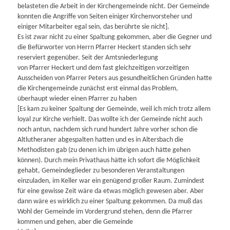
belasteten die Arbeit in der Kirchengemeinde nicht. Der Gemeinde
konnten die Angriffe von Seiten einiger Kirchenvorsteher und
einiger Mitarbeiter egal sein, das berührte sie nicht].
Es ist zwar nicht zu einer Spaltung gekommen, aber die Gegner und
die Befürworter von Herrn Pfarrer Heckert standen sich sehr
reserviert gegenüber. Seit der Amtsniederlegung
von Pfarrer Heckert und dem fast gleichzeitigen vorzeitigen
Ausscheiden von Pfarrer Peters aus gesundheitlichen Gründen hatte
die Kirchengemeinde zunächst erst einmal das Problem,
überhaupt wieder einen Pfarrer zu haben
[Es kam zu keiner Spaltung der Gemeinde, weil ich mich trotz allem
loyal zur Kirche verhielt. Das wollte ich der Gemeinde nicht auch
noch antun, nachdem sich rund hundert Jahre vorher schon die
Altlutheraner abgespalten hatten und es in Altersbach die
Methodisten gab (zu denen ich im übrigen auch hätte gehen
können). Durch mein Privathaus hätte ich sofort die Möglichkeit
gehabt, Gemeindeglieder zu besonderen Veranstaltungen
einzuladen, im Keller war ein genügend großer Raum. Zumindest
für eine gewisse Zeit wäre da etwas möglich gewesen aber. Aber
dann wäre es wirklich zu einer Spaltung gekommen. Da muß das
Wohl der Gemeinde im Vordergrund stehen, denn die Pfarrer
kommen und gehen, aber die Gemeinde