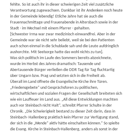
fehlte. So ist auch ihr in dieser schwierigen Zeit viel zusätzliche
Verantwortung zugewachsen. Dankbar ist ihr Andenken noch heute
in der Gemeinde lebendig! Etliche Jahre hat sie auch die
Frauennachmittage und Frauenabende in Altersbach sowie in der
Stadt - im Wechsel mit einem Pfarrer - gehalten.
[Schwester Irma war zwar medizinisch einwandfrei. Aber in der
Gemeinde war sie nicht sehr beliebt, weil sie bei den Patienten
auch schon einmal in die Schublade sah und die Leute aufdringlich
aushorchte. Mit Seelsorge hatte das wohl nichts zu tun].
Was sich politisch im Laufe des Sommers bereits abzeichnete,
wurde im Herbst des Jahres dramatisch: Tausende und
Abertausende Bürger verließen die DDR Tag für Tag fluchtartig
über Ungarn bzw. Prag und setzten sich in die Freiheit ab.
Überall im Land öffnete die Evangelische Kirche ihre Türen.
„Friedensgebete“ und Gesprächsforen zu politischen,
wirtschaftlichen und sozialen Fragen der Gesellschaft breiteten sich
wie ein Lauffeuer im Land aus. „All diese Entwicklungen machten
auch vor Steinbach nicht Halt“, schreibt Pfarrer Schulte in der
Chronik. „Die Schwierigkeit bestand zu dieser Zeit darin, dass in
Steinbach- Hallenberg praktisch kein Pfarrer zur Verfügung stand,
der sich in die „Wende“ aktiv hätte einschalten können.“ So spielte
die Evang. Kirche in Steinbach-Hallenberg, anders als sonst in der