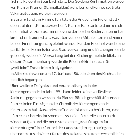
(Schmalkalden) in Steinbach statt. Die Goldene Konfirmation wurde
von Pfarrer Kramer (Schmalkalden) gehalten und konnte so, trotz
Vakanzsituation, gefeiert werden.
Erstmalig fand am Himmelfahrtstag die Andacht im Freien statt -
oben auf dem „Philippswieschen“. Pfarrer Bär startete dann gleich
eine Initiative zur Zusammenlegung der beiden Kindergärten unter
kirchlicher Trägerschaft, was aber von den Mitarbeitern und -innen
beider Einrichtungen abgelehnt wurde. Für den Friedhof wurde eine
paritätische Kommission aus Stadtverwaltung und Kirchengemeinde
gebildet, wobei die Verwaltung bei der Kirchengemeinde blieb. In
diesem Zusammenhang wurde die Friedhofskirche auch für
„weltliche“ Trauerfeiern freigegeben.
In Altersbach wurde am 17. Juni das 150. Jubiläum des Kirchsaales
feierlich begangen.
Über weitere Ereignisse und Veranstaltungen in der
Kirchengemeinde im Jahr 1991 kann leider keine verlässliche
Auskunft gegeben werden, da Pfarrer Bär als geschäftsführender
Pfarrer keine Einträge in der Chronik der Kirchengemeinde
hinterlassen hat. Aus anderen Quellen ist aber zu berichten, dass
Pfarrer Bär bereits im Sommer 1991 die Pfarrstelle Unterstadt
wieder aufgab und die neue Stelle eines „Beauftragten für
Kirchenfragen“ in Erfurt bei der Landesregierung Thüringens
übernahm. Als einziger Pfarrer des Dekanats hatte er vergeblich im