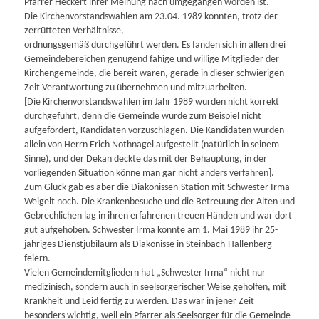
Pfarrer Heckert ihrer Meinung nach umgegangen worden ist.
Die Kirchenvorstandswahlen am 23.04. 1989 konnten, trotz der
zerrütteten Verhältnisse,
ordnungsgemäß durchgeführt werden. Es fanden sich in allen drei
Gemeindebereichen genügend fähige und willige Mitglieder der
Kirchengemeinde, die bereit waren, gerade in dieser schwierigen
Zeit Verantwortung zu übernehmen und mitzuarbeiten.
[Die Kirchenvorstandswahlen im Jahr 1989 wurden nicht korrekt
durchgeführt, denn die Gemeinde wurde zum Beispiel nicht
aufgefordert, Kandidaten vorzuschlagen. Die Kandidaten wurden
allein von Herrn Erich Nothnagel aufgestellt (natürlich in seinem
Sinne), und der Dekan deckte das mit der Behauptung, in der
vorliegenden Situation könne man gar nicht anders verfahren].
Zum Glück gab es aber die Diakonissen-Station mit Schwester Irma
Weigelt noch. Die Krankenbesuche und die Betreuung der Alten und
Gebrechlichen lag in ihren erfahrenen treuen Händen und war dort
gut aufgehoben. Schwester Irma konnte am 1. Mai 1989 ihr 25-
jähriges Dienstjubiläum als Diakonisse in Steinbach-Hallenberg
feiern.
Vielen Gemeindemitgliedern hat „Schwester Irma“ nicht nur
medizinisch, sondern auch in seelsorgerischer Weise geholfen, mit
Krankheit und Leid fertig zu werden. Das war in jener Zeit
besonders wichtig, weil ein Pfarrer als Seelsorger für die Gemeinde