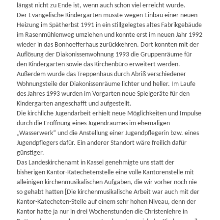
längst nicht zu Ende ist, wenn auch schon viel erreicht wurde.
Der Evangelische Kindergarten musste wegen Einbau einer neuen
Heizung im Spätherbst 1991 in ein stillgelegtes altes Fabrikgebäude
im Rasenmühlenweg umziehen und konnte erst im neuen Jahr 1992
wieder in das Bonhoefferhaus zurückkehren. Dort konnten mit der
Auflösung der Diakonissenwohnung 1993 die Gruppenräume für
den Kindergarten sowie das Kirchenbüro erweitert werden.
Außerdem wurde das Treppenhaus durch Abriß verschiedener
Wohnungsteile der Diakonissenräume lichter und heller. Im Laufe
des Jahres 1993 wurden im Vorgarten neue Spielgeräte für den
Kindergarten angeschafft und aufgestellt.
Die kirchliche Jugendarbeit erhielt neue Möglichkeiten und Impulse
durch die Eröffnung eines Jugendraumes im ehemaligen
„Wasserwerk“ und die Anstellung einer Jugendpflegerin bzw. eines
Jugendpflegers dafür. Ein anderer Standort wäre freilich dafür
günstiger.
Das Landeskirchenamt in Kassel genehmigte uns statt der
bisherigen Kantor-Katechetenstelle eine volle Kantorenstelle mit
alleinigen kirchenmusikalischen Aufgaben, die wir vorher noch nie
so gehabt hatten [Die kirchenmusikalische Arbeit war auch mit der
Kantor-Katecheten-Stelle auf einem sehr hohen Niveau, denn der
Kantor hatte ja nur in drei Wochenstunden die Christenlehre in