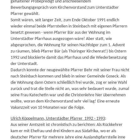
gehaltener Probepredigt und anschließendem
Bewerbungsgespräch vom Kirchenvorstand zum Unterstädter
Pfarrer gewählt.
Somit wären, seit langer Zeit, zum Ende Oktober 1991 endlich
wieder einmal beide Pfarrstellen in Steinbach mit eigenen Pfarrern
besetzt gewesen - wenn Pfarrer Bär aus der Wohnung im
Unterstädter Pfarrhaus ausgezogen wäre! Aber statt, wie
abgesprochen, die Wohnung für seinen Nachfolger zum 1. Advent
zu räumen, blieb Pfarrer Bär (als Thüringer Kirchenrat!) bis Ostern
1992 und blockierte damit das Pfarrhaus und die Wiederbesetzung
der Unterstadt.
Dadurch konnte der neugewählte Pfarrer Behr mit seiner Frau nicht
nach Steinbach kommen und blieb in seiner Gemeinde Goseck. Als
die Wohnung dann Ostern schließlich frei wurde, zog er seine Wahl
zurück und trat die Stelle nicht an, was sehr bedauert wurde, zumal
seine Frau Katechetin war und die Christenlehre hier übernehmen
wollte, woran dem Kirchenvorstand sehr viel lag! Eine erneute
Vakanzzeit von 10 Monaten war die Folge.
Ulrich Köppelmann, Unterstädter Pfarrer 1992 - 1993
:
Aus seiner Amtszeit ist chronistisch zu berichten: Als Rückkehrer
kam er mit Ehefrau und drei Kindern aus Südafrika, wo er als
deutscher Pfarrer für mehrere Jahre eine Auslandspfarrstelle inne