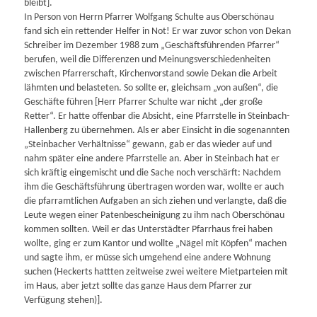
bleibt].
In Person von Herrn Pfarrer Wolfgang Schulte aus Oberschönau
fand sich ein rettender Helfer in Not! Er war zuvor schon von Dekan
Schreiber im Dezember 1988 zum „Geschäftsführenden Pfarrer“
berufen, weil die Differenzen und Meinungsverschiedenheiten
zwischen Pfarrerschaft, Kirchenvorstand sowie Dekan die Arbeit
lähmten und belasteten. So sollte er, gleichsam „von außen“, die
Geschäfte führen [Herr Pfarrer Schulte war nicht „der große
Retter“. Er hatte offenbar die Absicht, eine Pfarrstelle in Steinbach-
Hallenberg zu übernehmen. Als er aber Einsicht in die sogenannten
„Steinbacher Verhältnisse“ gewann, gab er das wieder auf und
nahm später eine andere Pfarrstelle an. Aber in Steinbach hat er
sich kräftig eingemischt und die Sache noch verschärft: Nachdem
ihm die Geschäftsführung übertragen worden war, wollte er auch
die pfarramtlichen Aufgaben an sich ziehen und verlangte, daß die
Leute wegen einer Patenbescheinigung zu ihm nach Oberschönau
kommen sollten. Weil er das Unterstädter Pfarrhaus frei haben
wollte, ging er zum Kantor und wollte „Nägel mit Köpfen“ machen
und sagte ihm, er müsse sich umgehend eine andere Wohnung
suchen (Heckerts hattten zeitweise zwei weitere Mietparteien mit
im Haus, aber jetzt sollte das ganze Haus dem Pfarrer zur
Verfügung stehen)].