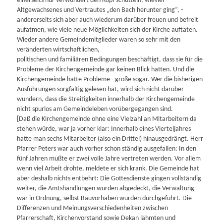
einerseits nur verwundert den Kopf schütteln, wieviel
Altgewachsenes und Vertrautes „den Bach herunter ging“, -
andererseits sich aber auch wiederum darüber freuen und befreit
aufatmen, wie viele neue Möglichkeiten sich der Kirche auftaten.
Wieder andere Gemeindemitglieder waren so sehr mit den
veränderten wirtschaftlichen,
politischen und familiären Bedingungen beschäftigt, dass sie für die
Probleme der Kirchengemeinde gar keinen Blick hatten. Und die
Kirchengemeinde hatte Probleme - große sogar. Wer die bisherigen
Ausführungen sorgfältig gelesen hat, wird sich nicht darüber
wundern, dass die Streitigkeiten innerhalb der Kirchengemeinde
nicht spurlos am Gemeindeleben vorübergegangen sind.
[Daß die Kirchengemeinde ohne eine Vielzahl an Mitarbeitern da
stehen würde, war ja vorher klar: Innerhalb eines Vierteljahres
hatte man sechs Mitarbeiter (also ein Drittel) hinausgedrängt. Herr
Pfarrer Peters war auch vorher schon ständig ausgefallen: In den
fünf Jahren mußte er zwei volle Jahre vertreten werden. Vor allem
wenn viel Arbeit drohte, meldete er sich krank. Die Gemeinde hat
aber deshalb nichts entbehrt: Die Gottesdienste gingen vollständig
weiter, die Amtshandlungen wurden abgedeckt, die Verwaltung
war in Ordnung, selbst Bauvorhaben wurden durchgeführt. Die
Differenzen und Meinungsverschiedenheiten zwischen
Pfarrerschaft, Kirchenvorstand sowie Dekan lähmten und